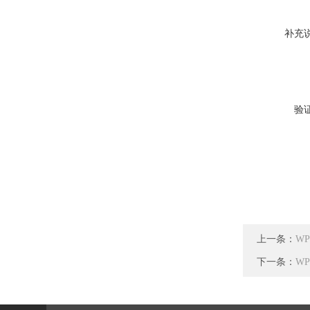
补充
验
上一条：
W
下一条：
W