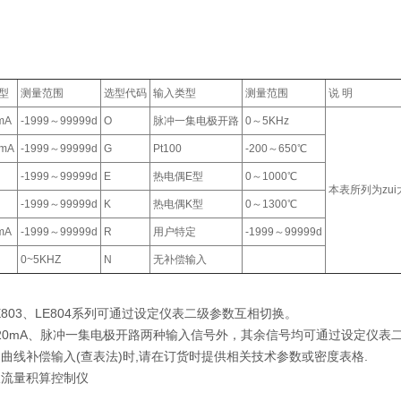
型
测量范围
选型代码
输入类型
测量范围
说 明
mA
-1999～99999d
O
脉冲一集电极开路
0～5KHz
mA
-1999～99999d
G
Pt100
-200～650℃
-1999～99999d
E
热电偶E型
0～1000℃
本表所列为zu
-1999～99999d
K
热电偶K型
0～1300℃
mA
-1999～99999d
R
用户特定
-1999～99999d
0~5KHZ
N
无补偿输入
、LE803、LE804系列可通过设定仪表二级参数互相切换。
-20mA、脉冲一集电极开路两种输入信号外，其余信号均可通过设定仪表
曲线补偿输入(查表法)时,请在订货时提供相关技术参数或密度表格.
仪流量积算控制仪