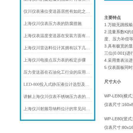
仪川仪表液位变送器居然有如此之多的特点
主要特点
上海仪川仪表压力表的防腐措施
1.万能无跳线
2.流量系数K
上海仪表温度变送器在安装方面有什么要领
度、压力补偿等)
3.具有极宽的
上海仪川雷达料位计其拥有以下几大特点
三位(0.001)进
上海仪川电接点压力表的检定步骤
4.采用查表法
5.仪表面板同
压力变送器在石油化工行业的应用说明
尺寸大小
LED-800投入式静压液位计选型及使用过程中的问题
WP-LE80(横
讲解上海仪川仪表不锈钢压力表的防护等级
仪表尺寸:160x
上海仪川射频导纳料位计的常见问题及解决方法如下
WP-LE80(竖
仪表尺寸:80x1