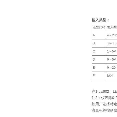
输入类型：
选型代码
输入类
A
4～20
B
0～10
C
1～5V
D
0～5V
E
0～20
F
脉冲
注1:LE802
注2：仪表除0
如用户选择特定
流量积算控制