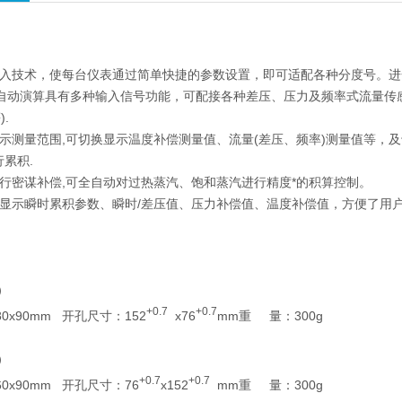
输入技术，使每台仪表通过简单快捷的参数设置，即可适配各种分度号。
的自动演算具有多种输入信号功能，可配接各种差压、压力及频率式流量传感
.
显示测量范围,可切换显示温度补偿测量值、流量(差压、频率)测量值等，及十二
行累积.
进行密谋补偿,可全自动对过热蒸汽、饱和蒸汽进行精度*的积算控制。
时显示瞬时累积参数、瞬时/差压值、压力补偿值、温度补偿值，方便了用
式）
+0.7
+0.7
80x90mm 开孔尺寸：152
x76
mm重 量：300g
式）
+0.7
+0.7
60x90mm 开孔尺寸：76
x152
mm重 量：300g