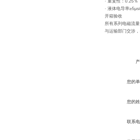
· 重复性：0.25％
· 液体电导率≥5μs
开箱验收
所有系列电磁流量
与运输部门交涉，
产
您的单
您的姓
联系电