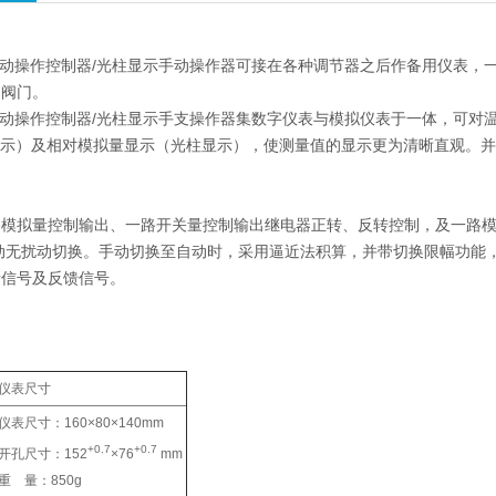
列手动操作控制器/光柱显示手动操作器可接在各种调节器之后作备用仪表
动阀门。
列手动操作控制器/光柱显示手支操作器集数字仪表与模拟仪表于一体，可
显示）及相对模拟量显示（光柱显示），使测量值的显示更为清晰直观。
路模拟量控制输出、一路开关量控制输出继电器正转、反转控制，及一路
动无扰动切换。手动切换至自动时，采用逼近法积算，并带切换限幅功能
量信号及反馈信号。
仪表尺寸
仪表尺寸：160×80×140mm
+0.7
+0.7
开孔尺寸：152
×76
mm
重 量：850g