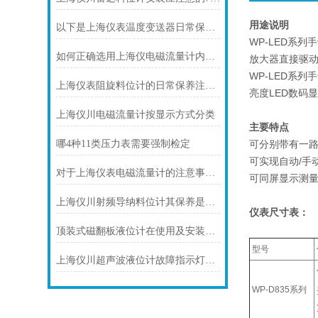
用途说明
以下是上海仪表温度变送器日常保养的建议
WP-LED系
如何正确选用上海仪电磁流量计内衬材料
放大器直接驱
WP-LED系
上海仪表阻旋料位计的日常保养注意事项如下
亮度LED数码
上海仪川电磁流量计按显示方式分类
主要特点
哪4种11类压力表需要强制检定
可分别带有一
可实现自动/手
对于上海仪表电磁流量计的注意事项，你可知晓！
可同屏显示测
上海仪川射频导纳料位计其保养是很有讲究的
仪表尺寸表：
顶装式磁翻板液位计在使用及安装前需要做些什么呢？
型号
上海仪川超声波液位计故障指示灯常亮的解决方案
WP-D835系列