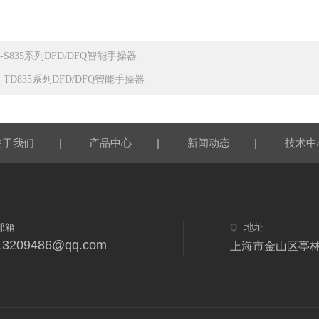
-S835系列DFD/DFQ智能手操器
-TD835系列DFD/DFQ智能手操器
|
|
|
关于我们
产品中心
新闻动态
技术中
邮箱
地址
13209486@qq.com
上海市金山区亭林