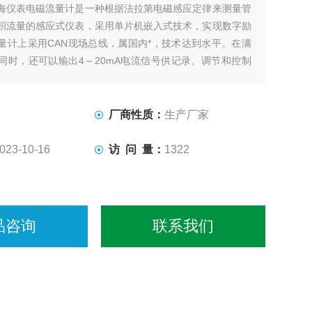
海仪表电磁流量计是一种根据法拉第电磁感应定律来测量管
积流量的感应式仪表，采用单片机嵌入式技术，实现数字励
量计上采用CAN现场总线，属国内*，技术达到水平。在满
同时，还可以输出4～20mA电流信号供记录、调节和控制
地应用于化工、环保、冶金、医药、造纸、给排水等工业技
。
厂商性质：
生产厂家
023-10-16
访 问 量：
1322
品咨询
联系我们