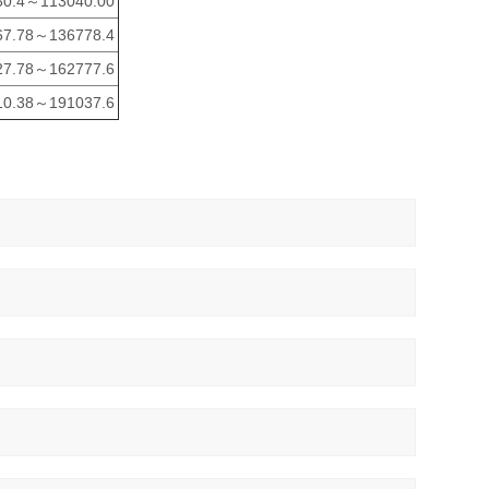
30.4～113040.00
67.78～136778.4
27.78～162777.6
10.38～191037.6