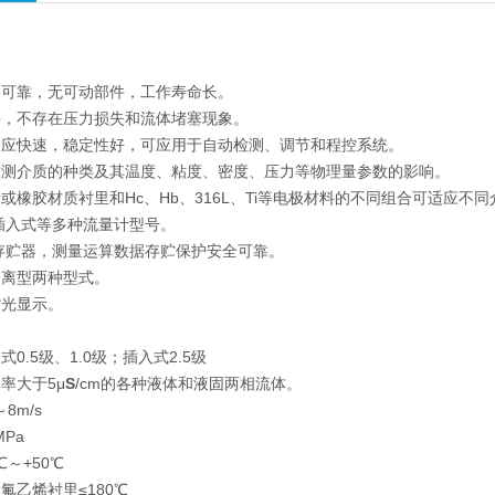
、可靠，无可动部件，工作寿命长。
件，不存在压力损失和流体堵塞现象。
响应快速，稳定性好，可应用于自动检测、调节和程控系统。
被测介质的种类及其温度、粘度、密度、压力等物理量参数的影响。
或橡胶材质衬里和Hc、Hb、316L、Ti等电极材料的不同组合可适应不
插入式等多种流量计型号。
M存贮器，测量运算数据存贮保护安全可靠。
分离型两种型式。
背光显示。
0.5级、1.0级；插入式2.5级
率大于5μ
S
/cm的各种液体和液固两相流体。
8m/s
MPa
℃～+50℃
氟乙烯衬里≤180℃