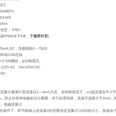
65℃
bdⅡBT4
1349
A/m
型： IP65；
器IP68(水下5米，
于橡胶衬里
)
0mA.DC，负载电阻0～750Ω
85或CAN总线
×1.5内螺纹，φ10电缆孔
20V.AC、24±10%V.DC
VA
流量计被测介质流速以2～4m/s为宜，在特殊情况下，zui低流速应不小于0.
/s，防止衬里和电极的过分磨擦；对于粘滞流体，流速可选择大于2m/s
度。电磁流量计
的条件下，即可根据上述流速V的范围决定流量计口径D的大小，其值由