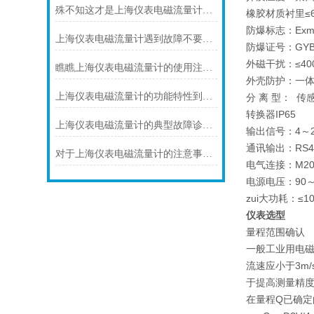
殊不知这才是上海仪表电磁流量计的功能所在
橡胶材质衬里≤
防爆标志：Exmi
上海仪表电磁流量计遇到故障不要慌！先看下文
防爆证号：GYB0
外磁干扰：≤400
瞧瞧上海仪表电磁流量计的使用注意事项
外壳防护：一体化
上海仪表电磁流量计的功能特性到底是如何的呢？
分 离 型： 传感
转换器IP65
上海仪表电磁流量计的典型故障诊断及处理方法
输出信号：4～2
通讯输出：RS4
对于上海仪表电磁流量计的注意事项，你可知晓！
电气连接：M20
电源电压：90～2
zui大功耗：≤10
仪表选型
量程范围确认
一般工业用电磁
流速应小于3m
于提高测量精
在量程Q已确定