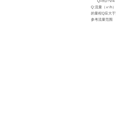
Q=πD?V/4
Q:流量（㎡/h
的量程Q应大于
参考流量范围