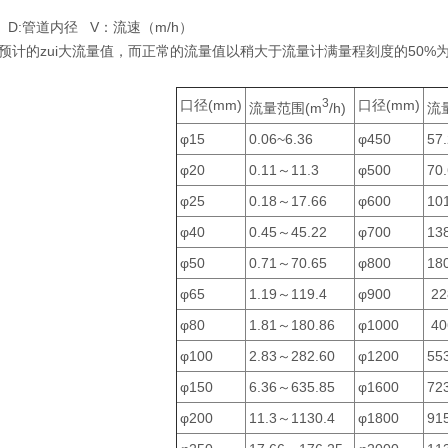
） D:管道内径 V：流速（m/h）
预计的zui大流量值，而正常的流量值以稍大于流量计满量程刻度的50%
3
口径(mm)
口径(mm)
流量范围(m
/h)
流
φ15
0.06~6.36
φ450
57
φ20
0.11～11.3
φ500
70
φ25
0.18～17.66
φ600
10
φ40
0.45～45.22
φ700
13
φ50
0.71～70.65
φ800
18
φ65
1.19～119.4
φ900
22
φ80
1.81～180.86
φ1000
40
φ100
2.83～282.60
φ1200
55
φ150
6.36～635.85
φ1600
72
φ200
11.3～1130.4
φ1800
91