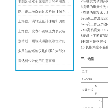
2准确度为被测实
要想延长双金属温度计的使用寿命可少不了以下步骤
3测量的重复性为±0
以下是上海仪表音叉料位计保养的技巧
4流量的量程比，典
5zui高工作温度
上海仪川涡轮流量计使用和调整
6zui高工作压力达4
7zui高粘度为500 
上海仪川仪表不锈钢压力表安装注意事项
8要求上下游直管
别错过！顶装式磁翻板液位计的适用版图，一文解锁核心场景
9标准不锈钢牌号
10 长期精度不受
多路智能巡检仪是由哪几大部分组成的呢？
三、选型
雷达料位计使用注意事项
型谱
YCANB-
M
安装形式
F
1-