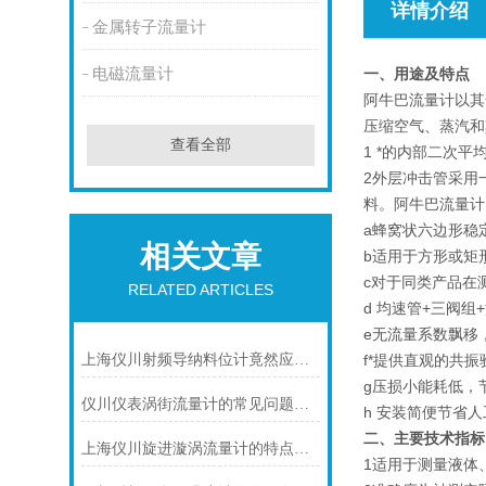
详情介绍
金属转子流量计
电磁流量计
一、用途及特点
阿牛巴流量计以其
压缩空气、蒸汽和
查看全部
1 *的内部二次平
2外层冲击管采用
料。阿牛巴流量计
a蜂窝状六边形稳
相关文章
b适用于方形或矩
c对于同类产品在
RELATED ARTICLES
d 均速管+三阀
e无流量系数飘移
上海仪川射频导纳料位计竟然应用如此广泛
f*提供直观的共
g压损小能耗低，
仪川仪表涡街流量计的常见问题及解决方法如下
h 安装简便节省
二、主要技术指标
上海仪川旋进漩涡流量计的特点介绍
1适用于测量液体