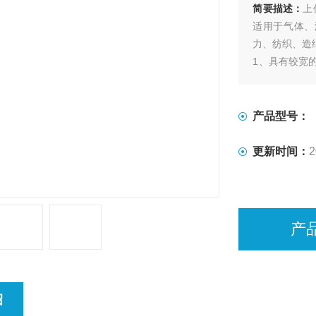
简要描述：
上
适用于气体、
力、纺织、造
1、具有较宽
稳
定性。
2、结构简单
产品型号：
3、全新的外
蚀
更新时间：
2
产
绍