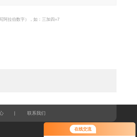
写阿拉伯数字），如：三加四=7
|
心
联系我们
您好！欢迎前来咨询，很高兴为您
在线交流
服务，请问您要咨询什么问题呢？