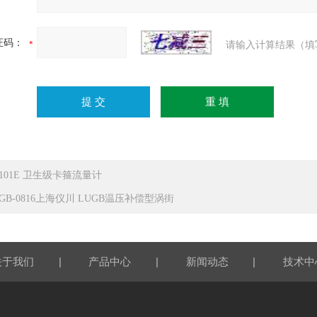
证码：
请输入计算结果（填
C101E 卫生级卡箍流量计
UGB-0816上海仪川 LUGB温压补偿型涡街
|
|
|
关于我们
产品中心
新闻动态
技术中