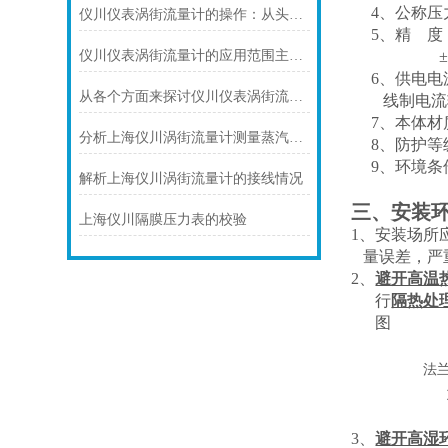
4、公称压力：
仪川仪表涡街流量计的操作：从头开始学
5、精 度
仪川仪表涡街流量计的应用范围主要包括以下几个方面
±
6、供电电
从各个方面来探讨仪川仪表涡街流量计的技术特点
线制电流
7、本体材质
分析上海仪川涡街流量计测量蒸汽的三种方式
8、防护等级
9、环境条
解析上海仪川涡街流量计的接线情况
三、安装
上海仪川隔膜压力表的校验
1、安装场所
量误差，严
2、
避开高温
行
隔热处
图
法
3、
避开高湿