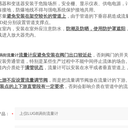
感器和变送器安装于危险场所，安全栅、显示仪表、供电电源，
靠接地，防爆地线不得与强电系统保护接地共用。
尽量
避免安装在架空较长的管道上
，由于管道的下垂容易造成流
2D
处分别设置管道支撑点。
在室内，安装在室外应注意防水，
防潮及防晒，使用防护罩遮阳
线进入放大器壳内。
流量计应避免安装在阀门出口较近处
，否则阀门的开
B涡街流量计
安装旁通管道，特别是某些生产过程中不能中间停止流体的场合
道内介质处于
满管状态
，流量计可以安装在水平或者垂直管道上
上游不应设置流量调节阀
，而是把流量调节阀放在流量计的下游
装点的上下游直管段有一定要求
，否则会影响介质在管道中的流
产品：