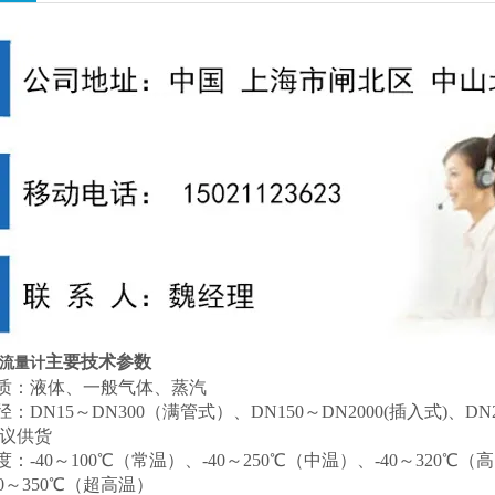
主要技术参数
街流量计
质：液体、一般气体、蒸汽
：DN15～DN300（满管式）、DN150～DN2000(插入式)、DN2
议供货
度：
-40
～
10
0
℃（常温）、
-40
～
25
0
℃（中温）、
-40
～
32
0
℃（高
0
～
350℃（超高温）