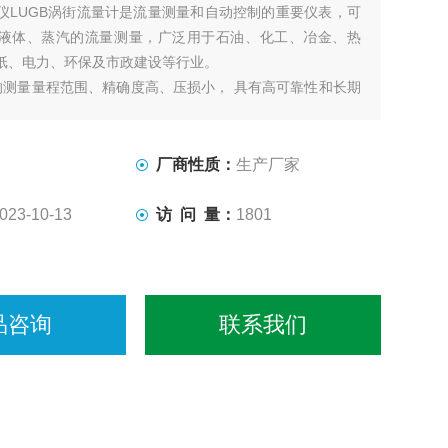
仪LUGB涡街流量计是流量测量和自动控制的重要仪表，可
液体、蒸汽的流量测量，广泛用于石油、化工、冶金、热
纸、电力、环保及市政建设等行业。
的测量量程范围、精确度高、压损小， 具有高可靠性和长期
，安装维护方便，无可动部件、无机械磨损。
厂商性质：
生产厂家
观设计，本体采用精密铸造工艺，外形美观，耐高温、抗腐
023-10-13
访 问 量：
1801
品咨询
联系我们