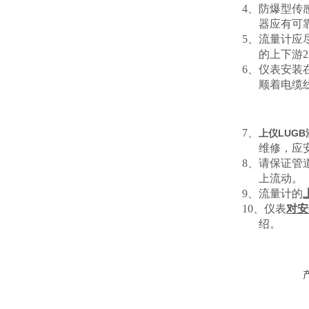
4、防爆型传
器应有可
5、流量计应
的上下游
6、仪表
安装
顺着电缆
7、
上仪LUG
维修，应
8、请保证管
上流动。
9、流量计的
10、仪表
对安
绍。