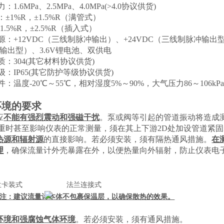
1.6MPa、2.5MPa、4.0MPa
(>4.0
协议供货
)
：±
1%R
，
±
1.5%R
（满管式）
1
.5%R
，
±
2.5%R
（插入式）
源：+12VDC（三线制脉冲输出）、+24VDC（三线制脉冲输出
输出型）、
3.6V锂电池、双供电
：304
(
其它材料协议供货
)
：IP65
(
其它防护等级协议供货
)
件：温度
-20
℃～
55
℃，相对湿度
5%
～
90%
，大气压力
86
～
106kP
环境的要求
应
不能有强烈震动和强磁干扰
。泵或阀等引起的管道振动将造成
重时甚至影响仪表的正常测量，须在其上下游
2D
处加设管道紧固
热源和辐射源
的直接影响。若必须安装，须有隔热通风措施。
在
理
，确保流量计外壳暴露在外，以便热量向外辐射，防止仪表电
兰卡装式
法兰连接式
注：建议流量计本体不包裹保温层，以确保散热的效果。
环境和强腐蚀气体环境
。若必须安装，须有通风措施。