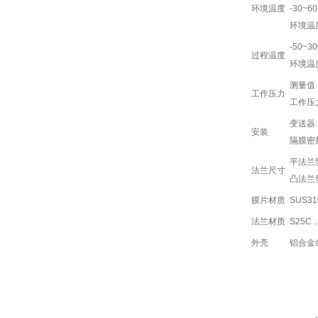
环境温度
-30~6
环境温
-50~30
过程温度
环境温
测量值
工作压力
工作压
变送器:
安装
隔膜密
平法兰型:
法兰尺寸
凸法兰型:
膜片材质
SUS3
法兰材质
S25C
外壳
铝合金或