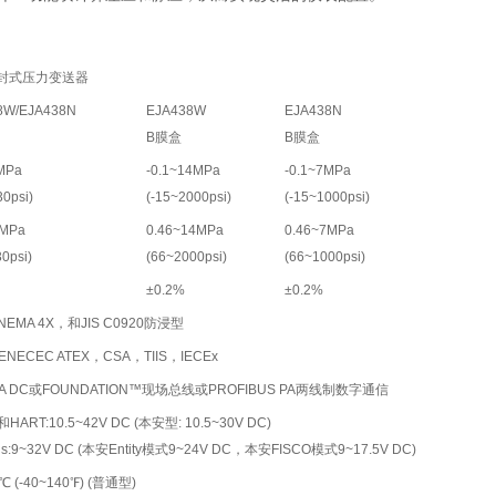
封式压力变送器
8W/EJA438N
EJA438W
EJA438N
B膜盒
B膜盒
3MPa
-0.1~14MPa
-0.1~7MPa
30psi)
(-15~2000psi)
(-15~1000psi)
3MPa
0.46~14MPa
0.46~7MPa
30psi)
(66~2000psi)
(66~1000psi)
±0.2%
±0.2%
，NEMA 4X，和JIS C0920防浸型
NECEC ATEX，CSA，TIIS，IECEx
mA DC或FOUNDATION™现场总线或PROFIBUS PA两线制数字通信
和HART:10.5~42V DC (本安型: 10.5~30V DC)
bus:9~32V DC (本安Entity模式9~24V DC，本安FISCO模式9~17.5V DC)
0℃ (-40~140℉) (普通型)