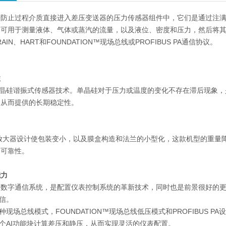
防止过程介质直接进入差压变送器的压力传感器组件中，它们是通过注满流体的
可用于测量液体、气体或蒸汽的流量，以及液位、密度和压力，然后将其转变
AIN、HART和FOUNDATION™现场总线或PROFIBUS PA通信协议。
性
单晶硅谐振式传感器技术。单晶硅对于压力或温度的变化不存在滞后现象
，从而提供的长期稳定性。
C放大器设计使包装变小，以及膜盒构造和法兰的小型化，这款机型的重量
的可靠性。
能力
向数字通信系统，是配置仪表控制系统的革新技术，同时也是前景很好的
通信。
两种现场总线模式，FOUNDATION™现场总线低压模式和PROFIBUS
两个AI功能块计算差压和静压，从而实现灵活的仪表配置。