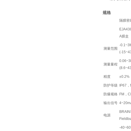
规格
隔膜密
EJA43
A膜盒
-0.1~
测量范围
(-15~4
0.06~
测量量程
(8.6~4
精度
±0.2%
防护等级
IP67
防爆规格
FM，CE
输出信号
4~20
BRAIN
电源
Field
-40~6