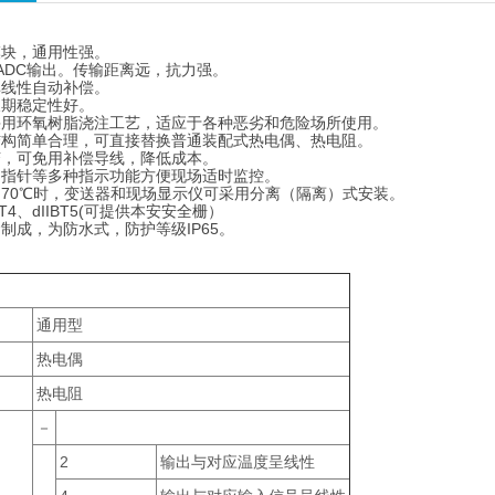
模块，通用性强。
mADC输出。传输距离远，抗力强。
非线性自动补偿。
长期稳定性好。
采用环氧树脂浇注工艺，适应于各种恶劣和危险场所使用。
结构简单合理，可直接替换普通装配式热电偶、热电阻。
变，可免用补偿导线，降低成本。
、指针等多种指示功能方便现场适时监控。
70℃时，变送器和现场显示仪可采用分离（隔离）式安装。
T4、dIIBT5(可提供本安安全栅）
制成，为防水式，防护等级IP65。
通用型
热电偶
热电阻
－
2
输出与对应温度呈线性