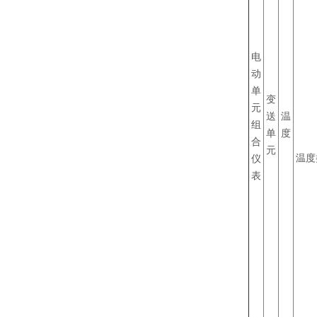
电
动
单
变
元
送
温
组
单
度
合
元
温度
仪
表