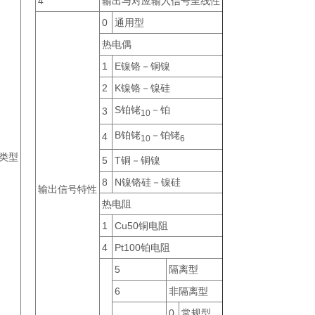
4
输出与对应输入信号呈线性
0
通用型
热电偶
1
E镍铬－铜镍
2
K镍铬－镍硅
S铂铑
－铂
3
10
B铂铑
－铂铑
4
10
6
类型
5
T铜－铜镍
8
N镍铬硅－镍硅
输出信号特性
热电阻
1
Cu50铜电阻
4
Pt100铂电阻
5
隔离型
6
非隔离型
0
常规型