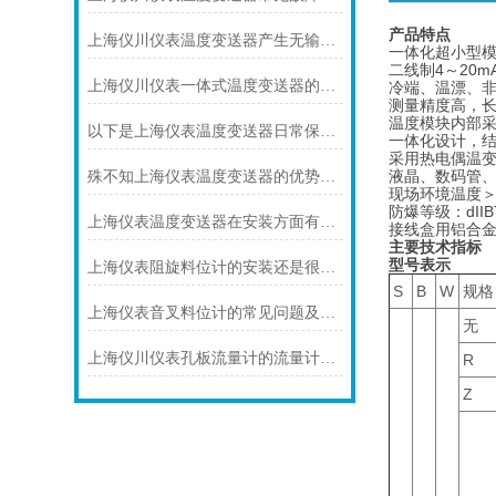
产品特点
上海仪川仪表温度变送器产生无输出的原因及解决方法
一体化超小型
二线制4～20
上海仪川仪表一体式温度变送器的特点
冷端、温漂、
测量精度高，
温度模块内部
以下是上海仪表温度变送器日常保养的建议
一体化设计，
采用热电偶温
液晶、数码管
殊不知上海仪表温度变送器的优势是这样的
现场环境温度＞
防爆等级：dIIB
上海仪表温度变送器在安装方面有什么要领
接线盒用铝合金
主要技术指标
型号表示
上海仪表阻旋料位计的安装还是很有讲究的
S
B
W
规格
上海仪表音叉料位计的常见问题及其解决方法
无
上海仪川仪表孔板流量计的流量计算公式
R
Z