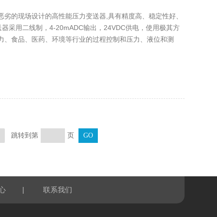
比较恶劣的现场设计的高性能压力变送器,具有精度高、稳定性好、
送器采用二线制，4-20mADC输出，24VDC供电，使用极其方
力、食品、医药、环境等行业的过程控制和压力、液位和测
跳转到第
页
页
|
心
联系我们