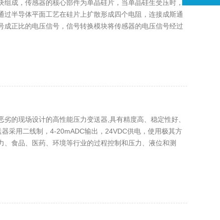
换模块组成，传感器的核心部件为单晶硅片，当单晶硅生受压时，
通过半导体平面工艺在硅片上扩散形成四个电阻，连接成斯通
号成正比的电压信号，信号转换模块将传感器的电压信号经过
比较恶劣的现场设计的高性能压力变送器,具有精度高、稳定性好、
送器采用二线制，4-20mADC输出，24VDC供电，使用极其方
力、食品、医药、环境等行业的过程控制和压力、液位和测