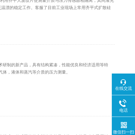
。利用齐平大波纹片使测量介质与压力传感器相隔离，其间灌充
下无温漂的稳定工作。客服了目前工业现场上常用齐平式扩散硅
而在高温情况下温漂大，导致超差，尤尤其是灭菌环境节时变
用技术研制的新产品，具有结构紧凑，性能优良和经济适用等特
气体，液体和蒸汽等介质的压力测量。
在线交流
电话
微信扫一扫