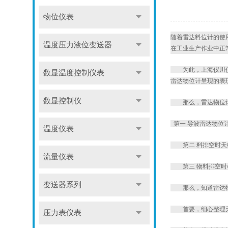
物位仪表
随着
雷达料位计
的使
温度压力液位变送器
在工业生产作业中正
为此，
上海仪川
数显温度控制仪表
雷达物位计呈现的表
数显控制仪
那么，雷达物位计
第一
导波雷达物位
温度仪表
第二
料排空时天
流量仪表
第三
物料排空时
变送器系列
那么，知道雷达物位
首要，细心整理天
压力表仪表