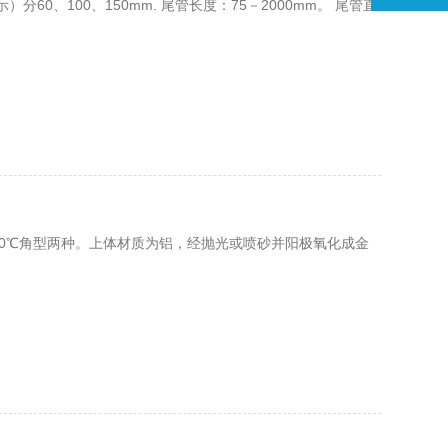
0、100、150mm. 尾管长度：75－2000mm。 尾管直
90℃角型两种。上体材质为铝，经抛光或喷砂并阳极氧化成金