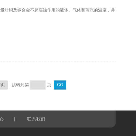
用于测量对铜及铜合金不起腐蚀作用的液体、气体和蒸汽的温度，并
跳转到第
页
末页
|
心
联系我们