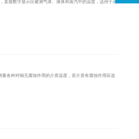
仪表，直接数字显示出被测气体、液体和蒸汽中的温度，适用于石
合测量各种对铜无腐蚀作用的介质温度，若介质有腐蚀作用应选