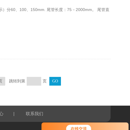
0、100、150mm. 尾管长度：75－2000mm。 尾管直
跳转到第
页
页
|
心
联系我们
在线交流