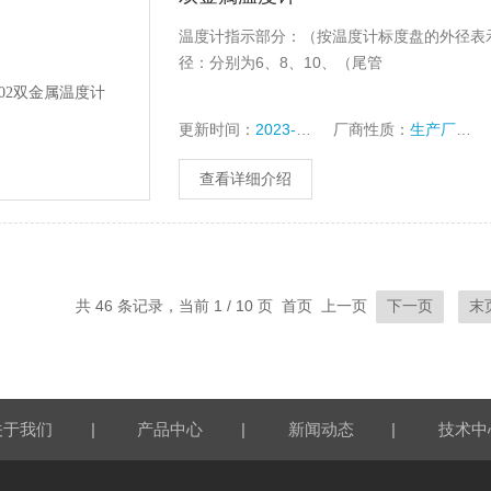
温度计指示部分：（按温度计标度盘的外径表示）分6
径：分别为6、8、10、（尾管
更新时间：
2023-10-14
厂商性质：
生产厂家
查看详细介绍
共 46 条记录，当前 1 / 10 页 首页 上一页
下一页
末
|
|
|
关于我们
产品中心
新闻动态
技术中