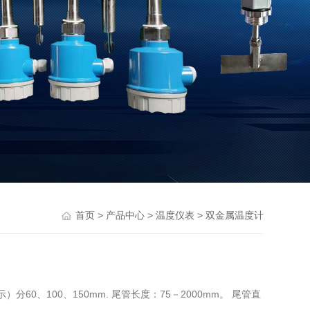
>
>
>
首页
产品中心
温度仪表
双金属温度计
0、100、150mm. 尾管长度：75－2000mm。 尾管直