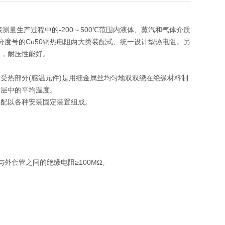
测量生产过程中的-200～500℃范围内液体、蒸汽和气体介质
准分度号的Cu50铜热电阻两大类装配式、统一设计型热电阻。另
高，耐压性能好。
受热部分(感温元件)是用细金属丝均匀地双双绕在绝缘材料制
质层中的平均温度。
并配以各种安装固定装置组成。
与外套管之间的绝缘电阻≥100MΩ。