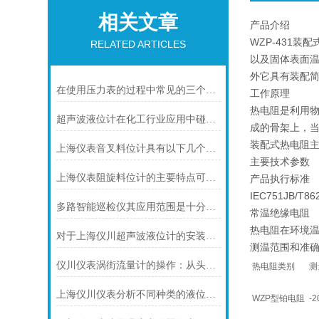
相关文章
产品介绍
WZP-431
RELATED ARTICLES
以及固体表面温
外它具有装配
在使用压力表的过程中常见的三个问题及解决方法
工作原理
热电阻是利用物
超声波液位计在化工行业应用中碰到的常见问题及解决方案
成的骨架上，
装配式热电阻
上海仪表音叉料位计具有以下几个主要的用途
主要技术参数
上海仪表阻旋料位计的主要特点可归纳如下
产品执行标准
IEC751JB/T86
多路智能巡检仪其应用范围是十分广泛的
常温绝缘电阻
热电阻在环境温
对于上海仪川超声波液位计的安装原理你可知晓！
测温范围和准
仪川仪表涡街流量计的操作：从头开始学
热电阻类别
测
上海仪川仪表分析不同种类的液位变送器
WZP型铂电阻
-