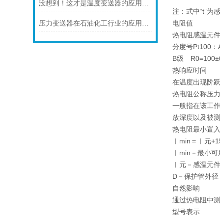
没想到！这才是温度变送器的应用特点！
注：式中“t”
电阻值
压力变送器在石油化工行业的应用说明
热电阻感温元件1
分度号Pt100：A
B级 R0=100±
热响应时间
在温度出现阶跃
热电阻公称压
一般指在该工
放深度以及被
热电阻最小置
︱min＝︱元+1
︱min－最小
︱元－感温元
D－保护管外径
自然影响
通过热电阻中测
型号表示