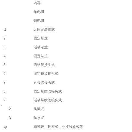
内容
铂电阻
铜电阻
１
无固定装置式
2
固定螺丝
3
活动法兰
4
固定法兰
5
活络管接头式
6
固定螺纹锥形式
7
直接管接头式
8
固定螺纹管接头式
9
活动螺纹管接头式
-
2
防溅式
3
防水式
非统设：插座式，小接线盒式等
安