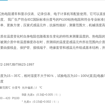
装配式热电阻通常和显示仪表、记录仪表、电子计算机等配套使用。它可以直接
度。 我厂生产符合IEC国际标准分度号的Pt100铂热电阻和符合专业标
简单、更换方便，压簧式感温元件，抗振性能好，测量范围大，机械强度
质在温度变化时自身电阻也随着发生变化的特性来测量温度的。热电阻的
当被测介质中有温度梯度存在时，所测得的温度是感温元件所在范围内介
主要由接线盒、保护管、接线端子、绝缘套管和感温元件组成基本结构，
22-1997JB/T8623-1997
度为15～35℃，相对湿度不大于80％，试验电压为10～100V(直流)电极
确度
量范围℃
分度号
允许偏差△t ℃
B级 允差±（0.3或+0.005︱t︱）
200～420
Pt100
* 允差±（0.15或+0.002︱t︱）