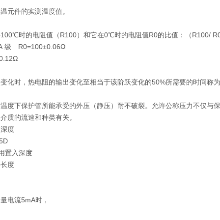
为感温元件的实测温度值。
00℃时的电阻值（R100）和它在0℃时的电阻值R0的比值：（R100/ R
 级 R0=100±0.06Ω
0.12Ω
变化时，热电阻的输出变化至相当于该阶跃变化的50%所需要的时间称为热
力
作温度下保护管所能承受的外压（静压）耐不破裂。允许公称压力不仅与
测介质的流速和种类有关。
入深度
5D
可用置入深度
件长度
量电流5mA时，