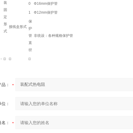
装
0
Φ16mm保护管
固
1
Φ12mm保护管
定
保
形
接线盒形式
护
式
管
非统设：各种规格保护管
直
径
-
□
□
□
产品：
单位：
姓名：