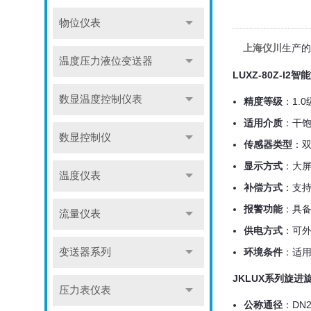
物位仪表
生产的
上海仪川
温度压力液位变送器
LUXZ-80Z-
数显温度控制仪表
精度等级
：1.
适用介质
：干
数显控制仪
传感器类型
：
显示方式
：大屏
温度仪表
补偿方式
：支
报警功能
：具
流量仪表
供电方式
：可外
变送器系列
环境条件
：适
JKLUX系列旋
压力表仪表
公称通径
：DN