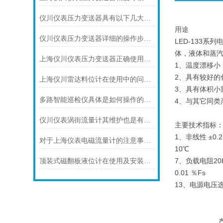
仪川仪表压力变送器具有以下几大技术特点
用途
仪川仪表压力变送器详细的操作步骤如下
LED-133系列
体，液体和蒸
上海仪川仪表压力变送器正确使用的9个点
1、温度漂移小
2、具有较好的
上海仪川雷达料位计在使用中的问题提出解决方案
3、具有体积小
多路智能巡检仪具体是如何操作的呢？
4、与其它同类
仪川仪表涡街流量计其维护也是有要领的
主要技术指标
1、非线性 ±0
对于上海仪表电磁流量计的注意事项，你可知晓！
10℃
7、负载电阻2
顶装式磁翻板液位计在使用及安装前需要做些什么呢？
0.01 ％Fs
13、电源电压选定