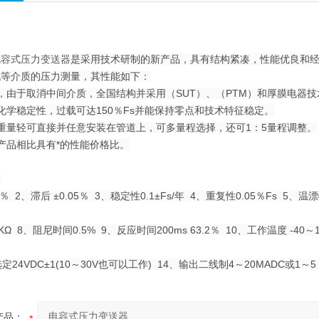
电容式压力变送器
是采用技术研制的新产品，具有结构紧凑，性能优良和
汽等介质的压力测量，其性能如下：
，由于取消中间介质，全国结构并采用（SUT）、（PTM）和厚膜电器
化学稳定性，过载可达150％Fs并能保持零点和技术特征稳定。
重量轻可直接并任意安装在管道上，可多量程选择，还可1：5量程调整。
产品相比具有*的性能价格比。
：
.2％
2、滞后 ±0.05％
3、稳定性0.1±Fs/年
4、重复性0.05％Fs
5、温漂
0KΩ
8、阻尼时间0.5%
9、反应时间200ms 63.2％
10、工作温度 -40～
24VDC±1(10～30V也可以工作) 14、输出二线制4～20MADC或1～5 
产品：