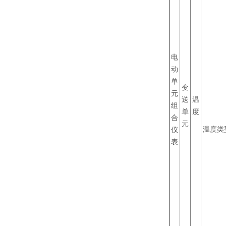
电
动
单
变
元
送
温
组
单
度
合
元
温度类
仪
表