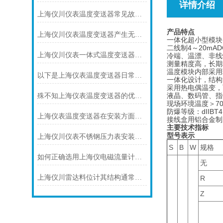
详情介绍
上海仪川仪表温度变送器常见故障及解决方法
产品特点
上海仪川仪表温度变送器产生无输出的原因及解决方法
一体化超小型模块
二线制4～20m
上海仪川仪表一体式温度变送器的特点
冷端、温漂、非线
测量精度高，长期
温度模块内部采用
以下是上海仪表温度变送器日常保养的建议
一体化设计，结构
采用热电偶温变，
液晶、数码管、指
殊不知上海仪表温度变送器的优势是这样的
现场环境温度＞7
防爆等级：dIIBT
上海仪表温度变送器在安装方面有什么要领
接线盒用铝合金制
主要技术指标
型号表示
上海仪川仪表不锈钢压力表安装注意事项
S
B
W
规格
如何正确选用上海仪电磁流量计内衬材料
无
上海仪川雷达料位计其结构通常由以下部分组成
R
Z