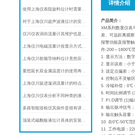
详情介绍
使用上海仪表阻旋料位计时需要注意的一些事项
产品简介：
对于上海仪川超声波液位计的安装原理你可知晓！
XM系列数显仪表
仪川仪表涡街流量计其维护也是有要领的
差、可远距离观察
报警功能及报警触
上海仪川电磁流量计按显示方式分类
作-200～18
1. 显示方法：数
上海仪川射频导纳料位计竟然应用如此广泛
2. 显示误差：小于±
要想延长双金属温度计的使用寿命可少不了以下步骤
3. 设定点偏差：
4. 控制点不灵敏区:
上海仪川旋进漩涡流量计的特点介绍
5. 冷端补偿：0℃
6. 时间比例调节:(1
上海仪川仪表分析不同种类的液位变送器
7. P.I.D调节:(
8. 输出脉冲信号
多路智能巡检仪其操作是很有讲究的
9. 输出触头容量：
顶装式磁翻板液位计具体的安装要领如下
10. 在0℃-50
11. 工作电源：220