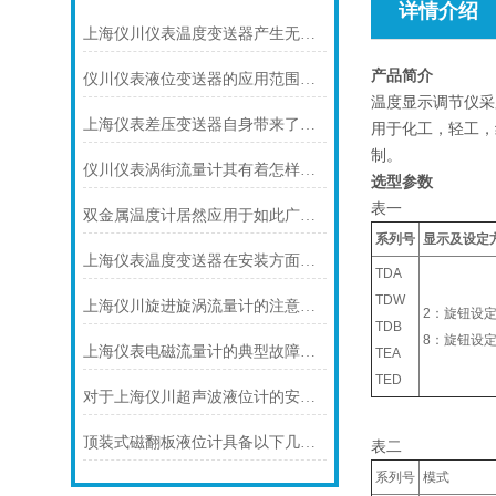
详情介绍
上海仪川仪表温度变送器产生无输出的原因及解决方法
产品简介
仪川仪表液位变送器的应用范围涵盖了多个行业和领域
温度显示调节仪采
上海仪表差压变送器自身带来了怎样的功能
用于化工，轻工，
制。
仪川仪表涡街流量计其有着怎样的特点呢？
选型参数
表一
双金属温度计居然应用于如此广泛的领域
系列号
显示及设定
上海仪表温度变送器在安装方面有什么要领
TDA
TDW
上海仪川旋进旋涡流量计的注意事项
2：旋钮设
TDB
8：旋钮设
上海仪表电磁流量计的典型故障诊断及处理方法
TEA
TED
对于上海仪川超声波液位计的安装原理你可知晓！
顶装式磁翻板液位计具备以下几大主要特点
表二
系列号
模式