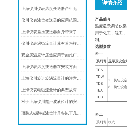
详情介绍
上海仪川仪表温度变送器产生无输出的原因及解决方法
产品简介
仪川仪表液位变送器的应用范围涵盖了多个行业和领域
温度显示调节仪采
上海仪表差压变送器自身带来了怎样的功能
用于化工，轻工，
制。
仪川仪表涡街流量计其有着怎样的特点呢？
选型参数
表一
双金属温度计居然应用于如此广泛的领域
系列号
显示及设定
上海仪表温度变送器在安装方面有什么要领
TDA
TDW
上海仪川旋进旋涡流量计的注意事项
2：旋钮设
TDB
8：旋钮设
上海仪表电磁流量计的典型故障诊断及处理方法
TEA
TED
对于上海仪川超声波液位计的安装原理你可知晓！
顶装式磁翻板液位计具备以下几大主要特点
表二
系列号
模式