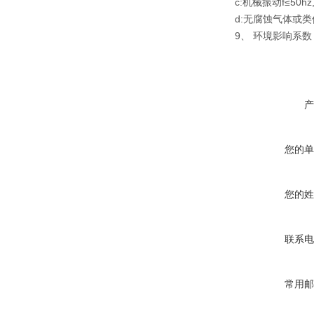
c:机械振动f≤50hz
d:无腐蚀气体或
9、 环境影响系数：
产
您的单
您的姓
联系电
常用邮