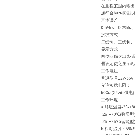
在量程范围内输出
加符合hart标
基本误差：
0.5%fs、0.2%f
接线方式：
二线制、三线制、
显示方式：
四位lcd显示现场
器设定使之显示现
工作电压：
普通型号12v-35
允许负载电阻：
500ω(24vdc
工作环境：
a:环境温度-25-+
-25-+70℃(数显型
-25-+75℃(智能型
b:相对湿度：5%-