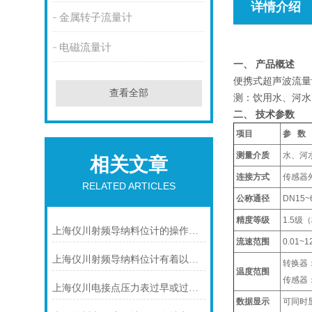
详情介绍
金属转子流量计
电磁流量计
一、 产品概述
便携式超声波流量
查看全部
测：饮用水、河水
二、 技术参数
项目
参 数
测量介质
水、河
相关文章
连接方式
传感器
RELATED ARTICLES
公称通径
DN15~
精度等级
1.5级
上海仪川射频导纳料位计的操作小技巧
流速范围
0.01~1
上海仪川射频导纳料位计有着以下几大技术特点
转换器：
温度范围
传感器：
上海仪川电接点压力表过早或过晚发生信号
数据显示
可同时