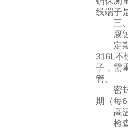
确保测
线端子
三、特
腐蚀
定期（
316
子，需
管。
密封件
期（每6
高温/
检查测