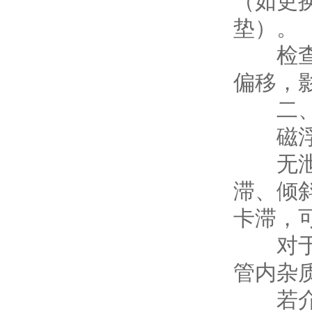
（如更
垫）。
检查测
偏移，
二、核
磁浮
无泄漏
滞、倾
卡滞，
对于非
管内杂
若介质