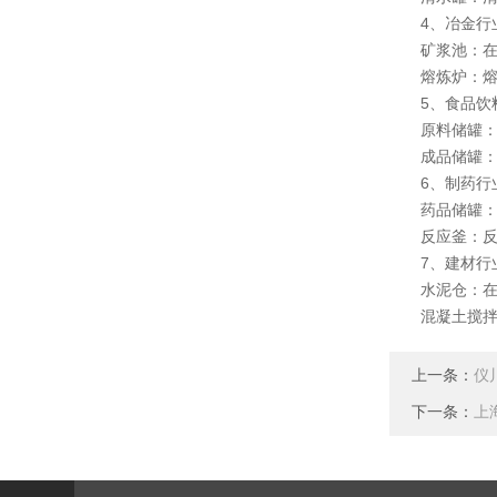
4、冶金行
矿浆池：在冶
熔炼炉：熔炼
5、食品饮
原料储罐：在
成品储罐：成
6、制药行
药品储罐：在
反应釜：反应
7、建材行
水泥仓：在建
混凝土搅拌站
上一条：
仪
下一条：
上