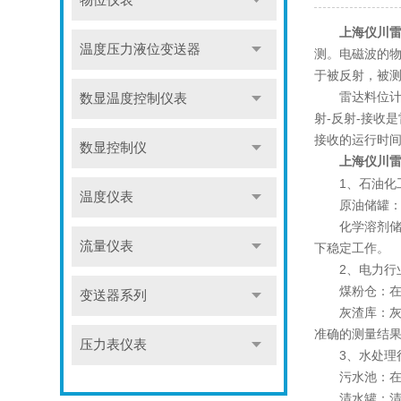
物位仪表
上海仪川
温度压力液位变送器
测。电磁波的物
于被反射，被
雷达料位计发
数显温度控制仪表
射-反射-接收
接收的运行时
数显控制仪
上海仪川
1、石油化
温度仪表
原油储罐：在
化学溶剂储罐
流量仪表
下稳定工作。
2、电力行
煤粉仓：在火
变送器系列
灰渣库：灰渣
准确的测量结
压力表仪表
3、水处理
污水池：在污
清水罐：清水