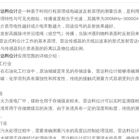
雷达料位计
是一种基于时间行程原理或电磁波反射原理的测量仪表，是利
理特性与可见光相似，传播速度相当于光速，其频率为300MHz~3000
测介质导电性越好或介电常数越大，回波信号的反射效果越好。
射高频脉冲并沿缆绳（或空气）传播，当脉冲遇到物料表面时反射回来
是雷达式料位计工作的基本原理。雷达传感器的天线以波束的形式发射雷
间与传感器到介质表面的距离以及物位成比例。
应用范围的详细介绍：
雷达料位计
工行业
石油化工行业中，原油储罐是常见的存储设备。雷达料位计能够准确测
：化学溶剂具有腐蚀性和挥发性，传统的接触式测量方式容易受到介质
业
力发电厂中，煤粉仓用于存储煤炭粉末。雷达料位计可以实时监测煤粉
库用于存储燃煤后的灰渣。由于灰渣具有一定的湿度和粘度，传统的测
果。
行业
水处理过程中，需要准确测量污水的高度以控制处理流程。雷达料位计
罐用于存储经过处理的清水。雷达料位计可以监测清水的高度，确保供