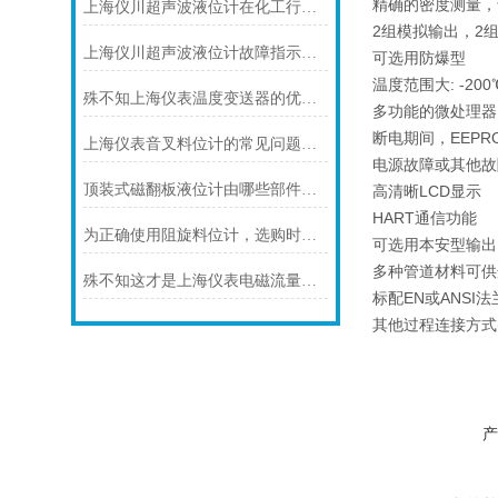
精确的密度测量，误
上海仪川超声波液位计在化工行业中的应用优势
2组模拟输出，2
上海仪川超声波液位计故障指示灯常亮的解决方案
可选用防爆型
温度范围大: -200
殊不知上海仪表温度变送器的优势是这样的
多功能的微处理器
断电期间，EEP
上海仪表音叉料位计的常见问题及其解决方法
电源故障或其他故
顶装式磁翻板液位计由哪些部件构成？关键组成全梳理
高清晰LCD显示
HART通信功能
为正确使用阻旋料位计，选购时应注意以下几点
可选用本安型输出
多种管道材料可供
殊不知这才是上海仪表电磁流量计的功能所在
标配EN或ANSI法
其他过程连接方式
产