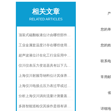
相关文章
产
RELATED ARTICLES
您的单
顶装式磁翻板液位计由哪些部件构成？关键组成全梳理
您的姓
工业金属套温度计存在哪些使用建议呢？
超声波液位计在化工行业应用中碰到的常见问题及解决方案
联系电
仪川仪表压力变送器具有以下几大技术特点
上海仪川射频导纳料位计其保养是很有讲究的
常用邮
上海仪川电接点压力表过早或过晚发生信号
省
分析上海仪川涡街流量计测量蒸汽的三种方式
多路智能巡检仪其操作是很有讲究的
详细地