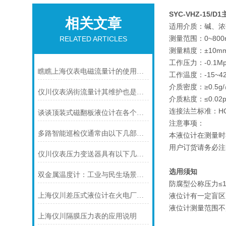
SYC-VHZ-15/D1
相关文章
适用介质：碱、浓
测量范围：0~800m
RELATED ARTICLES
测量精度：±10m
工作压力：-0.1Mpa
瞧瞧上海仪表电磁流量计的使用注意事项
工作温度：-15~4
介质密度：≥0.5g/
仪川仪表涡街流量计其维护也是有要领的
介质粘度：≤0.02
连接法兰标准：HG2
谈谈顶装式磁翻板液位计在各个方面的注意事项
注意事项：
多路智能巡检仪通常由以下几部分组成
本液位计在测量时
用户订货请务必注
仪川仪表压力变送器具有以下几大技术特点
选用须知
双金属温度计：工业与民生场景中的实用测温利器
防腐型公称压力≤1.
上海仪川差压式液位计在火电厂脱硫石膏液密度测量的应用
液位计有一定盲区
液位计测量范围不
上海仪川隔膜压力表的应用说明