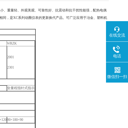
。产品体积小、重量轻、外观美观、可靠性好、抗震动和抗干扰性能强，配热电偶
相同，是XC系列动圈仪表的更新换代产品。可广泛应用于冶金、塑料机
在线交流
WRZK
电话
2001
2301
微信扫一扫
全量程指针式指示
×120
90×180×90