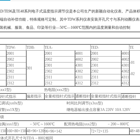
EA/TED/TE96及TE48系列电子式温度指示调节仪是本公司生产的新颖自动化仪表
端自动补偿功能，特殊规格可定制。其中TDW系列仪表安装开孔尺寸与系列动圈仪表
装机械、服装、食品、印染等行业―50℃―1600℃范围内的温度测量和自动控制
TDW-
TDB-
TEA-
TED-
TE
2001
2001
4001
2001
4001
2002
2002
4002
2002
4002
-01
2301
2301
4301
2301
4301
301
2302
2302
4302
2302
4302
-02
2311
2311
4311
2311
4311
2312
2312
4312
2312
4312
xxx1
型
)
热电阻
(xxx2
型
)
偏差指示
全量程指针式指示
通断指针
全量程指针式指示
指针式指示
通断指针
式调试
(xx0x
型
)
时间比列调节
(x3xx
型
)
报警
(xx1X
型
)
继电器输出接点容量
3A 220V 10A 128V
5
级
电偶
(xxx1
型
)
－
50
℃～
1600
℃
配用热电阻
(xxx2
型
)
－
200
～
800
℃
×
150
160×80×150
48×96×120
48×48
96×96×142
72×72×135
分体式开孔尺寸与
TDA
－
8002
相同