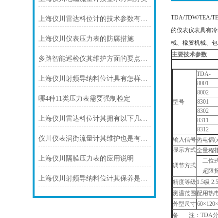
TDA/TDW/T
上海仪川雷达料位计的技术参数有哪些
的仪表仪表具有冷
上海仪川仪表压力表的防腐措施
械、橡胶机械、包
主要技术参数
多路智能巡检仪其维护方面的要点是什么？
TDA-
上海仪川射频导纳料位计具有怎样的特点呢？
8001
8002
哪4种11类压力表需要强制检定
型号
8301
8302
上海仪川雷达料位计其拥有以下几大特点
8311
8312
仪川仪表涡街流量计其维护也是有要领的
输入信号
热电偶
(
显示方式
全量程
上海仪川隔膜压力表的应用说明
二位
调节方式
超限
上海仪川射频导纳料位计其保养是很有讲究的
精度等级
1.5
级
2.
测温范围
配用热
外型尺寸
60
×
120
备
注：
TDA