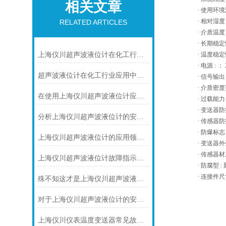
相关文章
·
使用环境
·
相对湿度
RELATED ARTICLES
·
介质温度
·
长期稳定
上海仪川超声波液位计在化工行业中的应用优势
·
温度稳定
·
电源
: 
超声波液位计在化工行业应用中碰到的常见问题及解决方案
·
信号输出
·
介质密度
在使用上海仪川超声波液位计应注间的现场条件
·
过载能力
·
变送器防
分析上海仪川超声波液位计的安装原理
·
传感器防
·
防爆标志
上海仪川超声波液位计的应用领域与性能特点
·
变送器外
·
传感器材
上海仪川超声波液位计故障指示灯常亮的解决方案
·
防腐型
:
·
连接件尺
殊不知这才是上海仪川超声波液位计的四大性能特点
对于上海仪川超声波液位计的安装原理你可知晓！
上海仪川仪表温度变送器常见故障及解决方法