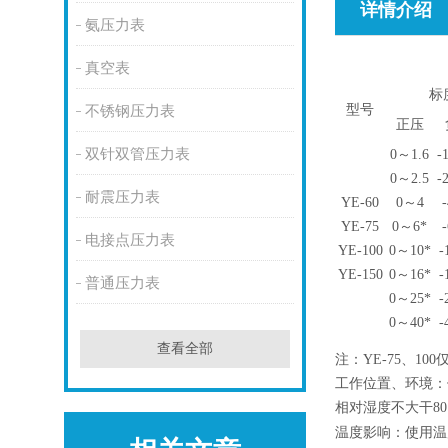
详情介绍
氨压力表
真空表
标
型号
不锈钢压力表
正压
双针双管压力表
0～1.6
-
0～2.5
-
耐震压力表
YE-60
0～4
YE-75
0～6*
电接点压力表
YE-100
0～10*
-
YE-150
0～16*
-
普通压力表
0～25*
-
0～40*
-
查看全部
注：YE-75、10
工作位置、环境：
相对湿度不大干8
温度影响：使用温度