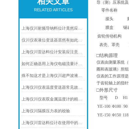
相关文章
导（测）压系统及
RELATED ARTICLES
零件名称
接头
膜盒
锡表
上海仪川射频导纳料位计竟然应用如此广泛
齿轮传动机构
仪川仪表液位变送器居然有如此之多的特点
表壳、罩壳
上海仪川雷达料位计安装应注意的7个问题
□
结构原理
仪表由测量系统（
如何正确选用上海仪电磁流量计内衬材料
圈和表玻璃）所组
殊不知这才是上海仪川超声波液位计的四大性能特点
仪表的工作原理是
于齿轮轴上的指针
上海仪川仪表温度变送器常见故障及解决方法
□
外形尺寸
型号
D
H
1
上海仪川仪表双金属温度计的精度等级是如何划分的
YE-100
Φ100
90
上海仪川隔膜压力表的校验
YE-150
Φ150
118
上海仪川雷达料位计在使用中的问题提出解决方案