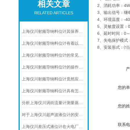
相关文章
2、消耗功率：4
3、输出信号：继电
RELATED ARTICLES
4、环境温度：-4
5、灵敏度设置：0.
上海仪川射频导纳料位计其保养是很有讲究的
6、延时时间：0～
7、失电保护模式
上海仪川射频导纳料位计有着以下几大技术特点
8、安装形式：⑴
上海仪川射频导纳料位计的常见问题及解决方法如下
上海仪川射频导纳料位计的操作小技巧
产
上海仪川射频导纳料位计竟然应用如此广泛
您的单
上海仪川射频导纳料位计具有怎样的特点呢？
分析上海仪川涡街流量计测量蒸汽的三种方式
您的姓
对于上海仪川超声波液位计的安装原理你可知晓！
联系电
上海仪川差压式液位计在火电厂脱硫石膏液密度测量的应用