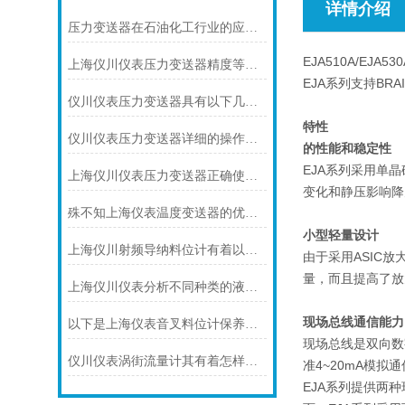
详情介绍
压力变送器在石油化工行业的应用说明
EJA510A/E
上海仪川仪表压力变送器精度等级的划分方法
EJA系列支持BRA
仪川仪表压力变送器具有以下几大技术特点
特性
仪川仪表压力变送器详细的操作步骤如下
的性能和稳定性
EJA系列采用单
上海仪川仪表压力变送器正确使用的9个点
变化和静压影响降
殊不知上海仪表温度变送器的优势是这样的
小型轻量设计
上海仪川射频导纳料位计有着以下几大技术特点
由于采用ASIC
量，而且提高了放
上海仪川仪表分析不同种类的液位变送器
现场总线通信能力
以下是上海仪表音叉料位计保养的技巧
现场总线是双向数
仪川仪表涡街流量计其有着怎样的特点呢？
准4~20mA模拟
EJA系列提供两种