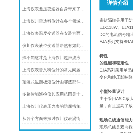
详情介绍
上海仪表差压变送器自身带来了怎样的功能
密封隔膜是用于防
上海仪川雷达料位计在各个领域中都有着广泛的作用
EJX118W、E
上海仪表温度变送器在安装方面有什么要领
DC的电流信号输
EJA系列支持BRA
仪川仪表液位变送器居然有如此之多的特点
特性
殊不知这才是上海仪川超声波液位计的四大性能特点
的性能和稳定性
上海仪表音叉料位计的常见问题及其解决方法
EJA系列采用单
变化和静压影响降
顶装式磁翻板液位计由哪些部件构成？关键组成全梳理
小型轻量设计
多路智能巡检仪其应用范围是十分广泛的
由于采用ASIC
量，而且提高了放
上海仪川仪表压力表的防腐措施
从各个方面来探讨仪川仪表涡街流量计的技术特点
现场总线通信能力
现场总线是双向数