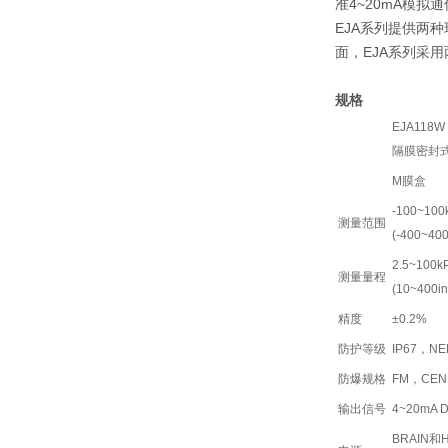
准4~20mA模拟
EJA系列提供两种
面，EJA系列采
规格
EJA118W 
隔膜密封
M膜盒
-100~100
测量范围
(-400~40
2.5~100k
测量量程
(10~400i
精度
±0.2%
防护等级
IP67，NE
防爆规格
FM，CENE
输出信号
4~20mA
BRAIN和HA