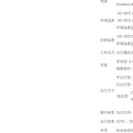
电源
Fieldbu
-40~60℃ 
环境温度
-30~60℃
环境温度
-50~300℃
过程温度
环境温度
工作压力
法兰额定
变送器: 2-
安装
隔膜密封:
平法兰型: 3-
凸法兰型: 4-
法兰尺寸
凸
组合型:
平
膜片材质
SUS31
法兰材质
S25C，S
外壳
铝合金或S