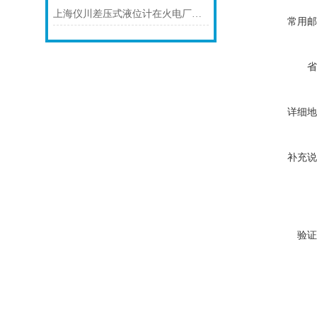
上海仪川差压式液位计在火电厂脱硫石膏液密度测量的应用
常用邮
省
详细地
补充说
验证