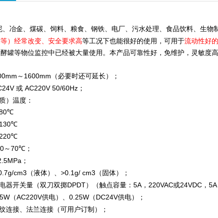
泥、冶金、煤碳、饲料、粮食、钢铁、电厂、污水处理、食品饮料、生物
度等）经常改变、安全要求高
等工况下也能很好的使用，可用于
流动性好
发酵罐等物位监控中已经被大量使用。本产品可靠性好，免维护，灵敏度
：
00mm
1600mm
～
（必要时还可延长）；
C24V
AC220V 50/60Hz
或
；
质）温度：
80
℃
130
℃
220
℃
20
70
℃
；
～
2.5MPa
；
0.7g/cm3
>0.1g/ cm3
（液体）、
（固体）；
电器开关量（双刀双掷
DPDT
5A
220VAC
24VDC
5A
）（触点容量：
，
或
，
.5W
AC220V
0.25W
DC24V
（
供电）、
（
供电）；
纹连接、法兰连接（可用户订制）；