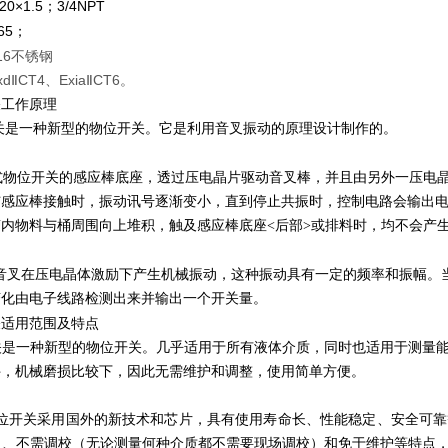
20×1.5
3/4NPT
；
65
；
16不锈钢
d
Ⅱ
CT4、Exia
Ⅱ
CT6。
关工作原理
关是一种新型的物位开关。它是利用音叉振动的原理设计制作的。
式物位开关的感应棒底座，透过压电晶片驱动音叉棒，并且由另外一压电
与感应棒接触时，振动讯号逐渐变小，直到停止共振时，控制电路会输出
内物料与桶周围向上堆积，触及感应棒底座<后部>或排料时，均不会产
音叉在压电晶体激励下产生机械振动，这种振动具有一定的频率和振幅。
变化由电子线路检测出来并输出一个开关量。
关适用范围及特点
关是一种新型的物位开关。几乎适用于所有液体介质，同时也适用于测量
件，机械磨损比较下，因此无需维护和调整，使用简单方便。
位开关采用国外的新技术和芯片，具有使用寿命长、性能稳定、安全可靠
）、不需调校（无论测量何种介质都不需要现场调校）和免于维护等特点