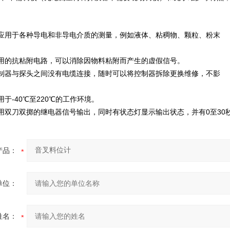
应用于各种导电和非导电介质的测量，例如液体、粘稠物、颗粒、粉末
用的抗粘附电路，可以消除因物料粘附而产生的虚假信号。
制器与探头之间没有电缆连接，随时可以将控制器拆除更换维修，不影
。
-40
℃
至
220
℃
的工作环境。
用于
0
30
用双刀双掷的继电器信号输出，同时有状态灯显示输出状态，并有
至
产品：
单位：
姓名：