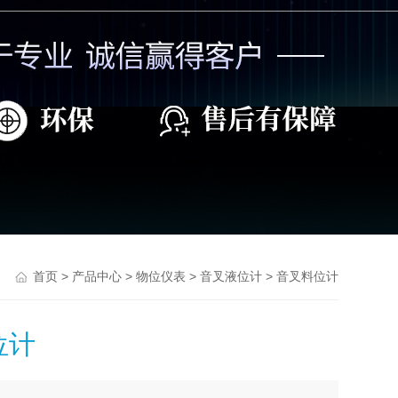
>
>
>
> 音叉料位计
首页
产品中心
物位仪表
音叉液位计
位计