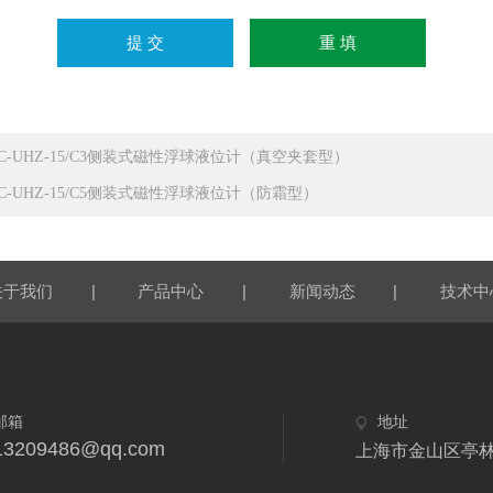
YC-UHZ-15/C3侧装式磁性浮球液位计（真空夹套型）
YC-UHZ-15/C5侧装式磁性浮球液位计（防霜型）
|
|
|
关于我们
产品中心
新闻动态
技术中
邮箱
地址
13209486@qq.com
上海市金山区亭林