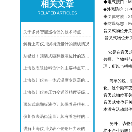
相关文章
◆
电气接口：
M
◆
外壳防护：
IP
RELATED ARTICLES
◆
叉体材质：3
◆
防爆标志：Ex
音叉式物位开
关于多路智能巡检仪的技术特点，你怎么看呢？
音叉式物位开
解析上海仪川涡街流量计的接线情况
它是在音叉
别错过！顶装式磁翻板液位计的适用版图，一文解锁核心场景
共振。当物料
理，所以当桶槽
上海仪表阻旋料位计的主要特点可归纳如下
上海仪川仪表一体式温度变送器的特点
简单的说，
化。这个频率
上海仪川仪表压力变送器精度等级的划分方法
音叉式物位开
音叉式物位开
顶装式磁翻板液位计其保养是很有讲究的
本没有活动部
仪川仪表涡街流量计其有着怎样的特点呢？
另外，该物
讲解上海仪川仪表不锈钢压力表的防护等级
均不产生影响