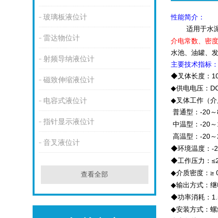
玻璃板液位计
性能简介：
适用于水
雷达物位计
介电常数、密
水池、油罐、
射频导纳液位计
主要技术指标
◆
叉体长度：
1
磁致伸缩液位计
◆
供电电压：
D
◆
叉体工作（介
电容式液位计
-20
普通型：
～
指针显示液位计
中温型：
-20
～
高温型：
-20
～
音叉液位计
◆
环境温度：
-
◆
工作压力：
≤
◆
介质密度：
≥ 
查看全部
◆
输出方式：继
◆
功率消耗：
1
◆
安装方式：螺