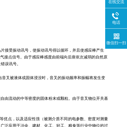
在线交流
电话
微信扫一扫
晶片接受振动讯号，使振动讯号得以循环，并且使感应棒产生
电气接点信号。由于感应棒感度由前端向后座依次减弱的自然原
生错误讯号。
当音叉被液体或固体浸没时，音叉的振动频率和振幅将发生变
能自由流动的中等密度的固体粉末或颗粒。由于音叉物位开关基
等优点，以及适应性强（被测介质不同的电参数、密度对测量
，广泛应用于冶金、建材、化工、轻工、粮食等行业中物位的过