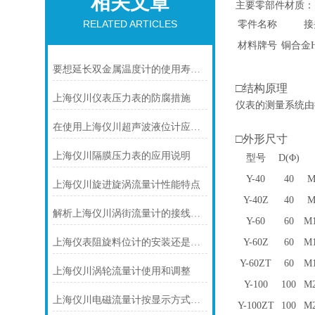
相关文章
主要零部件材质：
RELATED ARTICLES
零件名称
接
材料牌号
铜合金Hp
要想延长双金属温度计的使用寿命可少不了以下步骤
□结构原理
上海仪川仪表压力表的防腐措施
仪表的测量系统由
在使用上海仪川超声波液位计应注间的现场条件
□外形尺寸
上海仪川隔膜压力表的应用说明
型号
D(
Φ
)
Y-40
40
M
上海仪川旋进旋涡流量计性能特点
Y-40Z
40
M
解析上海仪川涡街流量计的接线情况
Y-60
60
M1
上海仪表阻旋料位计的安装还是很有讲究的
Y-60Z
60
M1
Y-60ZT
60
M1
上海仪川涡轮流量计使用和调整
Y-100
100
M2
上海仪川电磁流量计按显示方式分类
Y-100ZT
100
M2