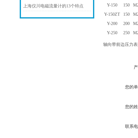
Y-150
150
M2
上海仪川电磁流量计的13个特点
Y-150ZT
150
M2
Y-200
200
M2
Y-250
250
M2
轴向带前边压力
产
您的单
您的姓
联系电