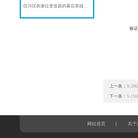
仪川仪表液位变送器的幕后英雄：关键组成部分大曝光！
验证
上一条：
Y-2
下一条：
Y-1
|
网站首页
关于