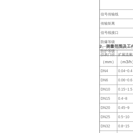
信号传输线
传输矩离
信号线接口
防爆等级
2
、测量范围及工
防护等级
仪表口径
扩展流量
（mm）
（m3/h
DN4
0.04~0.4
DN6
0.06~0.6
DN10
0.15~1.5
DN15
0.4~8
DN20
0.45~9
DN25
0.5~10
DN32
0.8~15