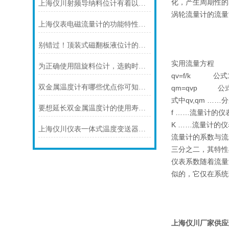
化，产生周期性的
上海仪川射频导纳料位计有着以下几大技术特点
涡轮流量计的流量
上海仪表电磁流量计的功能特性到底是如何的呢？
别错过！顶装式磁翻板液位计的适用版图，一文解锁核心场景
实用流量方程
为正确使用阻旋料位计，选购时应注意以下几点
qv=f/k 公式
双金属温度计有哪些优点你可知道？
qm=qvp 公
式中qv,qm ……
要想延长双金属温度计的使用寿命可少不了以下步骤
f ……流量计的仪
K ……流量计的仪
上海仪川仪表一体式温度变送器的特点
流量计的系数与流
三分之二，其特性
仪表系数随着流量
似的，它仅在系统
上海仪川厂家供应