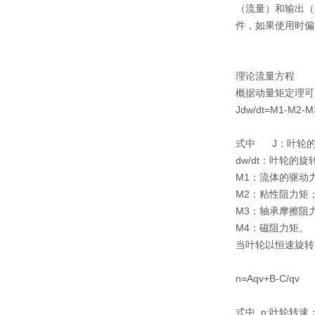
（流量）和输出（
件，如果使用时偏
理论流量方程
概据动量矩定理可
Jdw/dt=M1-M
式中 J：叶轮
dw/dt：叶轮的
M1：流体的驱动
M2：粘性阻力矩
M3：轴承摩擦阻
M4：磁阻力矩。
当叶轮以恒速旋转时
n=Aqv+B-C
式中 n:叶轮转速