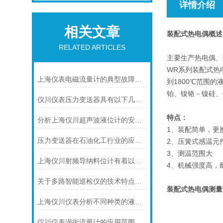
详情介绍
相关文章
装配式热电偶
概述
RELATED ARTICLES
主要生产热电偶、
WR系列装配式热
上海仪表电磁流量计的典型故障诊断及处理方法
到1800℃范围
铂、镍铬－镍硅、
仪川仪表压力变送器具有以下几大技术特点
特点：
分析上海仪川超声波液位计的安装原理
1、装配简单，更
压力变送器在石油化工行业的应用说明
2、压簧式感温元
3、测温范围大
上海仪川射频导纳料位计有着以下几大技术特点
4、机械强度高，
关于多路智能巡检仪的技术特点，你怎么看呢？
装配式热电偶
测
量
上海仪川仪表分析不同种类的液位变送器
仪川仪表涡街流量计的应用范围主要包括以下几个方面