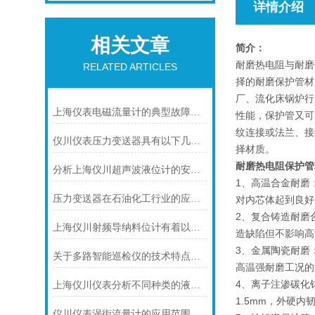
详情介绍
相关文章
简介：
耐磨热电阻与耐磨
RELATED ARTICLES
择的耐磨保护管材
厂、流化床锅炉行
上海仪表电磁流量计的典型故障诊断及处理方法
性能，保护管又可
纹连接或法兰、接
仪川仪表压力变送器具有以下几大技术特点
择材质。
耐磨热电阻保护管
分析上海仪川超声波液位计的安装原理
1、高温合金耐磨
压力变送器在石油化工行业的应用说明
对内芯体起到良好
2、复合铸造耐磨
上海仪川射频导纳料位计有着以下几大技术特点
造缺陷但不影响高
3、金属陶瓷耐磨
关于多路智能巡检仪的技术特点，你怎么看呢？
高温强耐磨工况的
4、离子注渗碳化
上海仪川仪表分析不同种类的液位变送器
1.5mm，外硬内
仪川仪表涡街流量计的应用范围主要包括以下几个方面