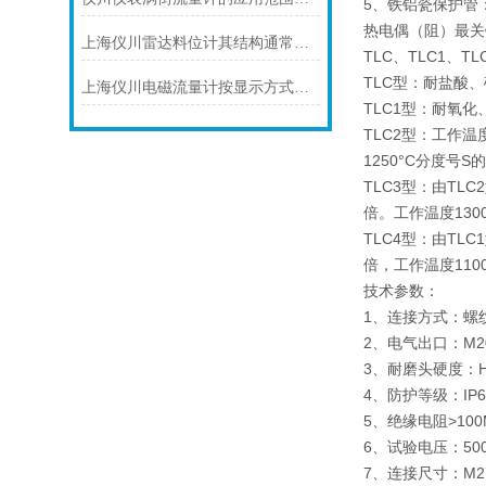
5、铁铝瓷保护管
热电偶（阻）最关
上海仪川雷达料位计其结构通常由以下部分组成
TLC、TLC1、T
TLC型：耐盐酸
上海仪川电磁流量计按显示方式分类
TLC1型：耐氧
TLC2型：工作温
1250°C分度号
TLC3型：由T
倍。工作温度1300
TLC4型：由T
倍，工作温度11
技术参数：
1、连接方式：螺
2、电气出口：M2
3、耐磨头硬度：
4、防护等级：I
5、绝缘电阻>1
6、试验电压：5
7、连接尺寸：M