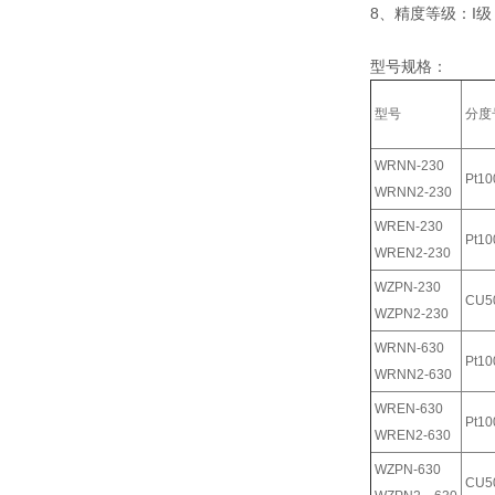
8、精度等级：I级
型号规格：
型号
分度
WRNN-230
Pt10
WRNN2-230
WREN-230
Pt10
WREN2-230
WZPN-230
CU5
WZPN2-230
WRNN-630
Pt10
WRNN2-630
WREN-630
Pt10
WREN2-630
WZPN-630
CU5