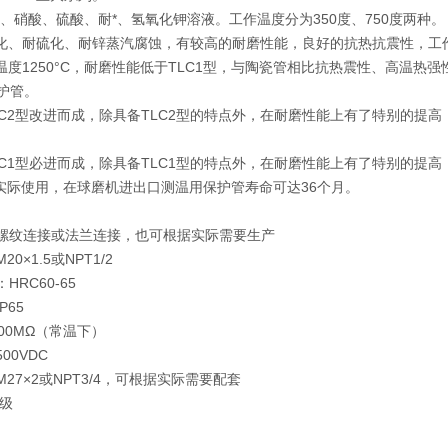
酸、硝酸、硫酸、耐*、氢氧化钾溶液。工作温度分为350度、750度两种。
氧化、耐硫化、耐锌蒸汽腐蚀，有较高的耐磨性能，良好的抗热抗震性，工作
作温度1250°C，耐磨性能低于TLC1型，与陶瓷管相比抗热震性、高温热强
护管。
TLC2型改进而成，除具备TLC2型的特点外，在耐磨性能上有了特别的提
TLC1型必进而成，除具备TLC1型的特点外，在耐磨性能上有了特别的提
。经实际使用，在球磨机进出口测温用保护管寿命可达36个月。
螺纹连接或法兰连接，也可根据实际需要生产
20×1.5或NPT1/2
：HRC60-65
：IP65
100MΩ（常温下）
500VDC
M27×2或NPT3/4，可根据实际需要配套
I级