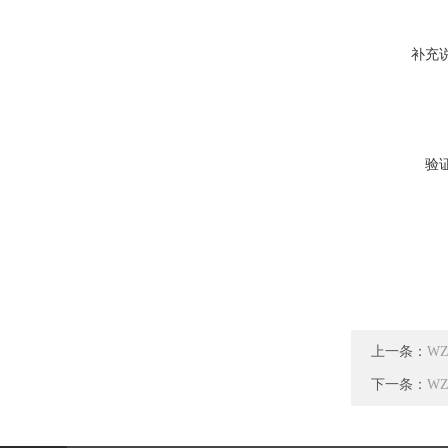
补充
验
上一条：
W
下一条：
W