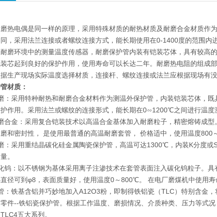
耐磨热电偶是同一样的原理，采用特殊材质的耐热材质及耐磨合金材质作
同，采用法兰连接或者螺纹连接方式，能长期使用在0-1400度的范围
及耐磨环境中的测量温度传感器，耐磨保护管内装有铠装芯体，具有较高
铠装芯起到良好的保护作用，使用寿命可以长达二年。耐磨热电阻的组成
根据生产现场实际温度选择材质，连接杆、螺纹连接或法兰应根据现场有
护管材质：
耐磨：采用特种耐热和耐磨合金材料作为测温外保护管，内装铠装芯体，既
护作用。采用法兰或螺纹的连接形式，能长期在0∽1200℃之间进行温度
磨合金：采用复合铠装技术以高温合金基体加入耐磨粒子，精密熔铸成型
磨和密封性， 是使用最普通的高温耐磨套管， 价格适中，使用温度800～
磨：采用重结晶碳化硅金属陶瓷保护管，高温可达1300℃，内装K分度
测量。
化钨：以不锈钢为基体采用离子注渗技术在套管表面注入碳化钨粒子。具有高
直径可到φ8，表面质量好，使用温度0～800℃。 在电厂磨煤机中使用寿
管：铁基含铝并巧妙地加入A12O3粉，即制得铁铝瓷（TLC）特别含
零件--铁铝瓷保护管。根据工作温度、磨损情况、介质种类、压力等式况，
、TLC4五大系列。