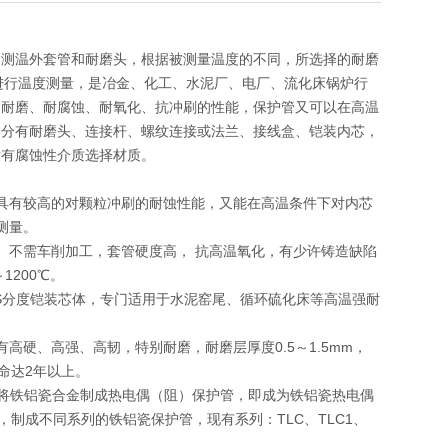
为测温外套管和耐磨头，根据被测量温度的不同，所选择的耐磨
内进行温度测量，是冶金、化工、水泥厂、电厂、流化床锅炉行
的耐磨、耐腐蚀、耐氧化、抗冲刷的性能，保护管又可以在高温
部分有耐磨头、连接杆、螺纹连接或法兰、接线盒、铠装内芯，
没有腐蚀性介质选择材质。
具有较高的对颗粒冲刷的耐蚀性能，又能在高温条件下对内芯
测量。
。不需车削加工，套管硬度高， 抗高温氧化，有少许铸造缺陷
1200℃。
或S分度铠装芯体，专门适用于水泥窑尾、循环硫化床等高温强耐
硬、高强、高韧，特别耐磨，耐磨层厚度0.5～1.5mm，
命达2年以上。
金，将铁铝瓷合金制成热电偶（阻）保护管，即成为铁铝瓷热电偶
制成不同系列的铁铝瓷保护管，现有系列：TLC、TLC1、