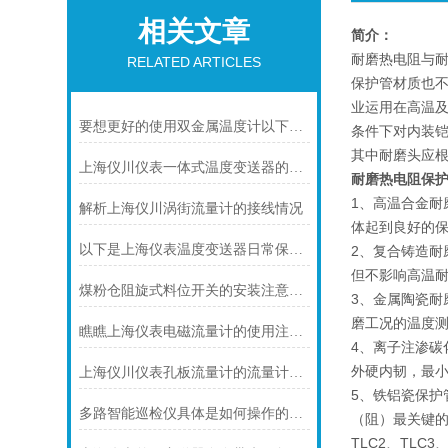
相关文章
简介：
耐磨热电阻与
RELATED ARTICLES
保护管材质也不
业运用在高温
要想更好的使用双金属温度计以下几点不可少
条件下对内装
其中耐磨头应
上海仪川仪表一体式温度变送器的特点
耐磨热电阻保
1、高温合金
解析上海仪川涡街流量计的接线情况
体起到良好的保
以下是上海仪表温度变送器日常保养的建议
2、复合铸造耐
但不影响高温耐
煤粉仓阻旋式料位开关的安装注意事项
3、金属陶瓷耐
磨工况的温度
瞧瞧上海仪表电磁流量计的使用注意事项
4、离子注渗碳
外硬内韧，最小
上海仪川仪表孔板流量计的流量计算公式
5、铁铝瓷保护
多路智能巡检仪具体是如何操作的呢？
（阻）最关键的
TLC2、TLC3