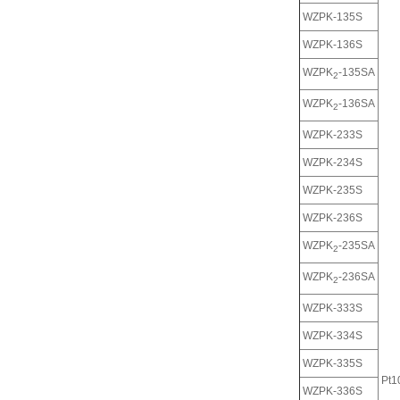
WZPK-135S
WZPK-136S
WZPK
-135SA
2
WZPK
-136SA
2
WZPK-233S
WZPK-234S
WZPK-235S
WZPK-236S
WZPK
-235SA
2
WZPK
-236SA
2
WZPK-333S
WZPK-334S
WZPK-335S
Pt1
WZPK-336S