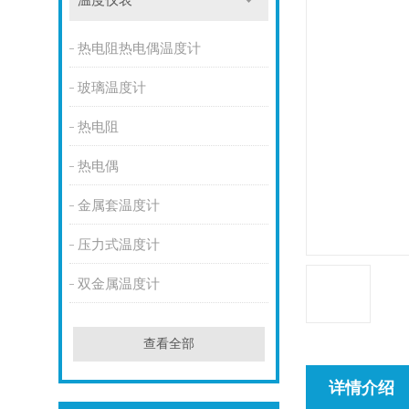
温度仪表
热电阻热电偶温度计
玻璃温度计
热电阻
热电偶
金属套温度计
压力式温度计
双金属温度计
查看全部
详情介绍