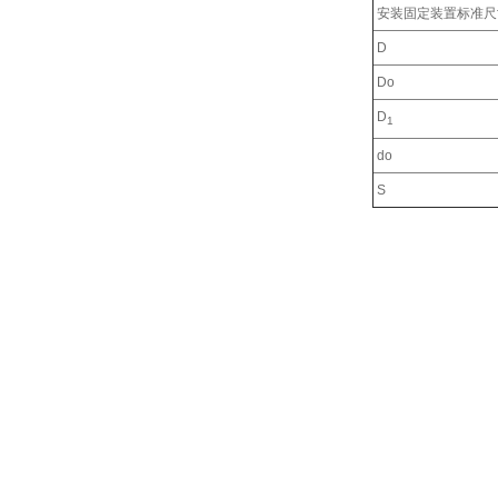
安装固定装置标准尺
D
Do
D
1
do
S