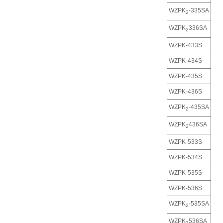
WZPK
-335SA
2
WZPK
336SA
2
WZPK-433S
WZPK-434S
WZPK-435S
WZPK-436S
WZPK
-435SA
2
WZPK
436SA
2
WZPK-533S
WZPK-534S
WZPK-535S
WZPK-536S
WZPK
-535SA
2
WZPK
536SA
2