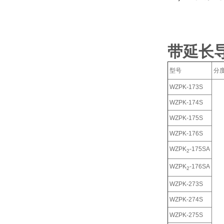
带延长
型号
分
WZPK-173S
WZPK-174S
WZPK-175S
WZPK-176S
WZPK
-175SA
2
WZPK
-176SA
2
WZPK-273S
WZPK-274S
WZPK-275S