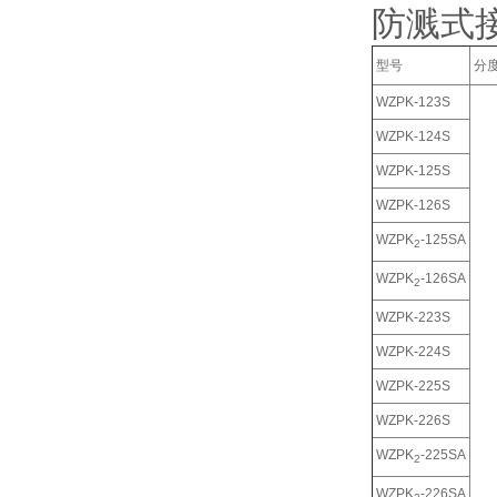
防溅式
型号
分
WZPK-123S
WZPK-124S
WZPK-125S
WZPK-126S
WZPK
-125SA
2
WZPK
-126SA
2
WZPK-223S
WZPK-224S
WZPK-225S
WZPK-226S
WZPK
-225SA
2
WZPK
-226SA