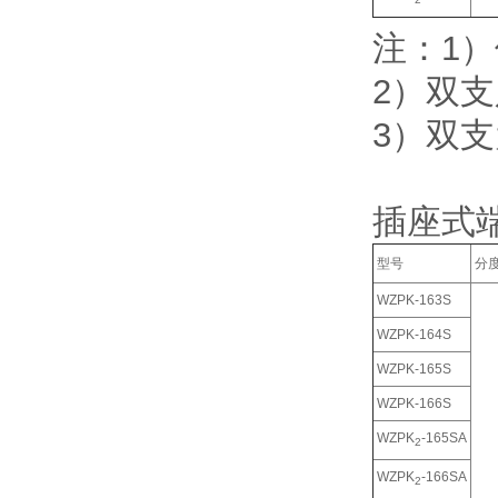
注：1）
2）双
3）双
插座式
型号
分
WZPK-163S
WZPK-164S
WZPK-165S
WZPK-166S
WZPK
-165SA
2
WZPK
-166SA
2