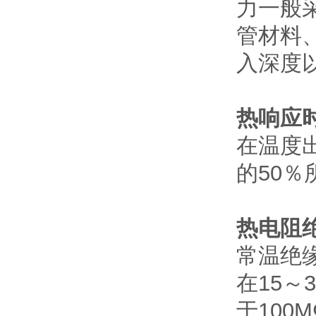
力一般
管材料
入深度
热响应
在温度
的50％
热电阻
常温绝
在15～
于100