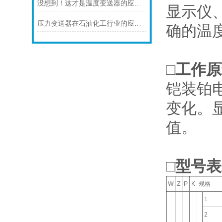
没想到！这才是温度变送器的应用特点！
显示仪
压力变送器在石油化工行业的应用说明
确的温度
□工作
铠装铂
变化。
值。
□型号
W
Z
P
K
规格
1
2