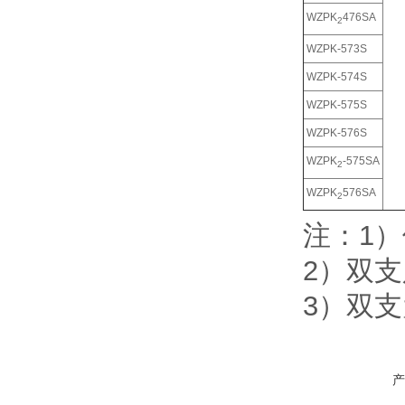
WZPK
476SA
2
WZPK-573S
WZPK-574S
WZPK-575S
WZPK-576S
WZPK
-575SA
2
WZPK
576SA
2
注：1）
2）双
3）双
产