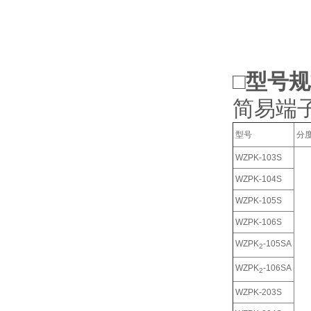
□型号
简易端
型号
分
WZPK-103S
WZPK-104S
WZPK-105S
WZPK-106S
WZPK
-105SA
2
WZPK
-106SA
2
WZPK-203S