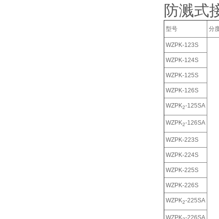
防溅式
型号
分
WZPK-123S
WZPK-124S
WZPK-125S
WZPK-126S
WZPK
-125SA
2
WZPK
-126SA
2
WZPK-223S
WZPK-224S
WZPK-225S
WZPK-226S
WZPK
-225SA
2
WZPK
-226SA