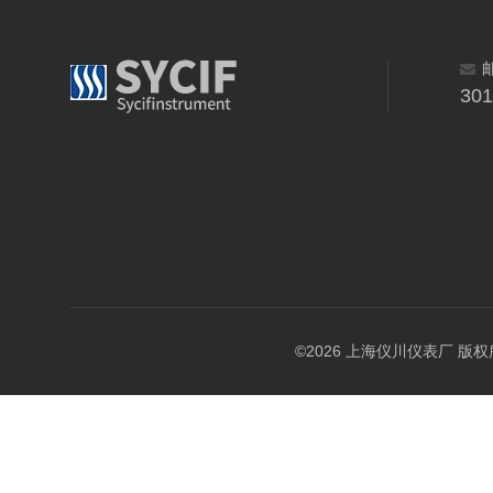
30
©2026 上海仪川仪表厂 版权所有 A