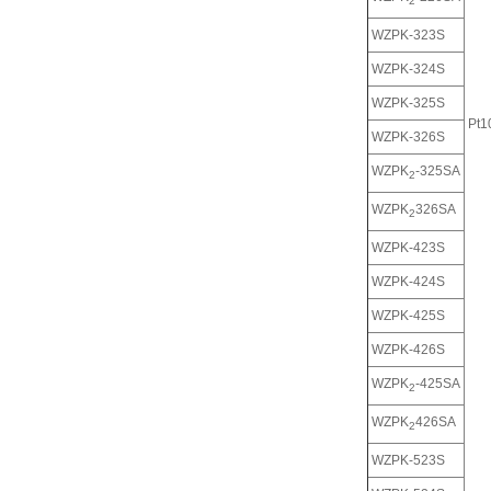
2
WZPK-323S
WZPK-324S
WZPK-325S
Pt1
WZPK-326S
WZPK
-325SA
2
WZPK
326SA
2
WZPK-423S
WZPK-424S
WZPK-425S
WZPK-426S
WZPK
-425SA
2
WZPK
426SA
2
WZPK-523S