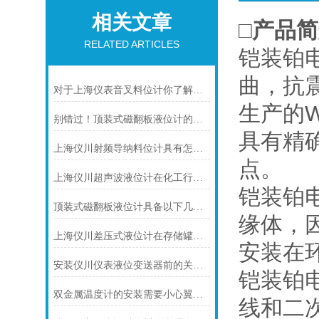
相关文章
□产品
RELATED ARTICLES
铠装铂
曲，抗
对于上海仪表音叉料位计你了解多少呢？
生产的
别错过！顶装式磁翻板液位计的适用版图，一文解锁核心场景
具有精
上海仪川射频导纳料位计具有怎样的特点呢？
点。
上海仪川超声波液位计在化工行业中的应用优势
铠装铂
顶装式磁翻板液位计具备以下几大主要特点
缘体，
上海仪川差压式液位计在存储罐液位测量的应用
安装在
安装仪川仪表液位变送器前的关键步骤，确保设备运行无忧！
铠装铂电
双金属温度计的安装需要小心翼翼的！
线和二