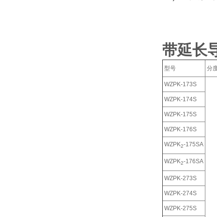
带延长
型号
分
WZPK-173S
WZPK-174S
WZPK-175S
WZPK-176S
WZPK
-175SA
2
WZPK
-176SA
2
WZPK-273S
WZPK-274S
WZPK-275S