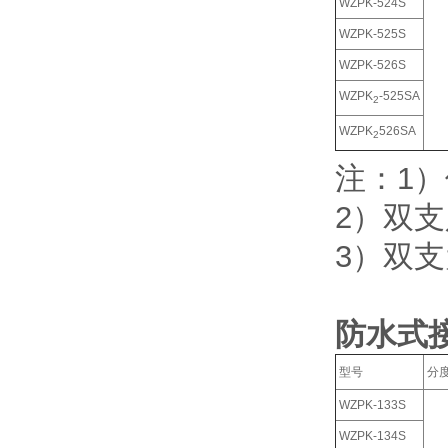
WZPK-524S
WZPK-525S
WZPK-526S
WZPK
-525SA
2
WZPK
526SA
2
注：1）
2）双
3）双
防水式
型号
分
WZPK-133S
WZPK-134S