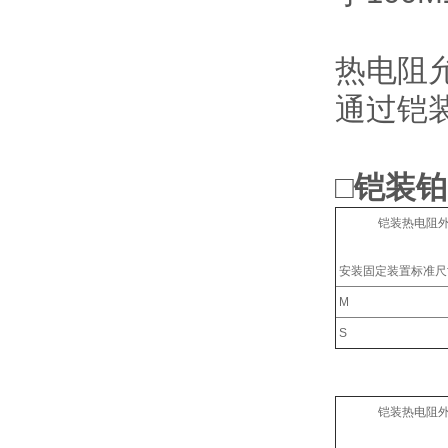
热电阻
通过铠
□铠装
铠装热电阻外径
安装固定装置标准尺
M
S
铠装热电阻外径