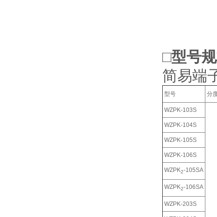
□型号
简易端
型号
分
WZPK-103S
WZPK-104S
WZPK-105S
WZPK-106S
WZPK
-105SA
2
WZPK
-106SA
2
WZPK-203S