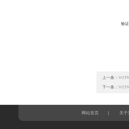
验证
上一条：
WZP
下一条：
WZP
|
网站首页
关于