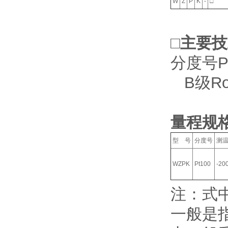
W
Z
P
K
-
□
□主要
分度号Pt
B级Ro=
量程规
型 号
分度号
测
WZPK
Pt100
-20
注：式中
一般是