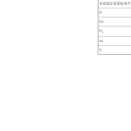
安装固定装置标准尺
D
Do
D
1
do
S