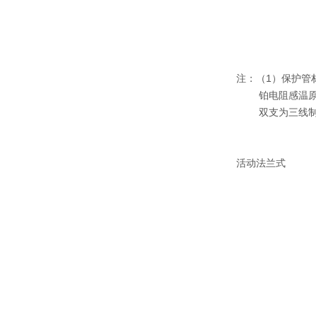
注：（1）保护管材料
铂电阻感温原
双支为三线制
活动法兰式