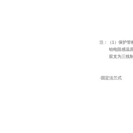
注：（1）保护管材料
铂电阻感温原
双支为三线制
·固定法兰式