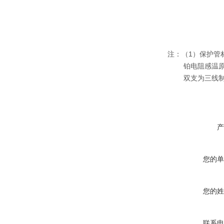
注：（1）保护管材料
铂电阻感温原
双支为三线制
产
您的单
您的姓
联系电