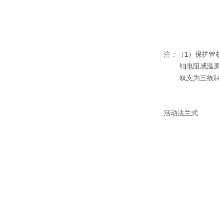
注：（1）保护管材料
铂电阻感温原
双支为三线制
活动法兰式