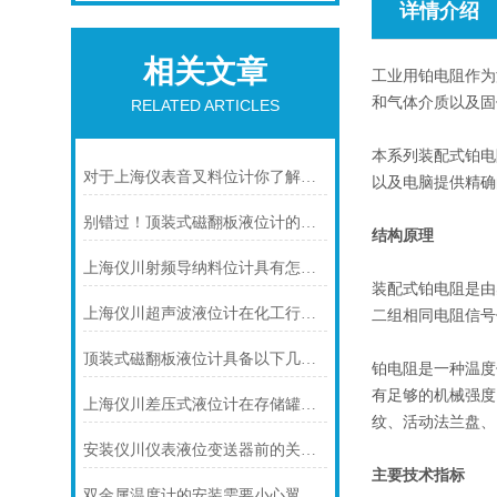
详情介绍
相关文章
工业用铂电阻作为
和气体介质以及固
RELATED ARTICLES
本系列装配式铂电
对于上海仪表音叉料位计你了解多少呢？
以及电脑提供精确
别错过！顶装式磁翻板液位计的适用版图，一文解锁核心场景
结构原理
上海仪川射频导纳料位计具有怎样的特点呢？
装配式铂电阻是由
上海仪川超声波液位计在化工行业中的应用优势
二组相同电阻信号
顶装式磁翻板液位计具备以下几大主要特点
铂电阻是一种温度
有足够的机械强度
上海仪川差压式液位计在存储罐液位测量的应用
纹、活动法兰盘、
安装仪川仪表液位变送器前的关键步骤，确保设备运行无忧！
主要技术指标
双金属温度计的安装需要小心翼翼的！