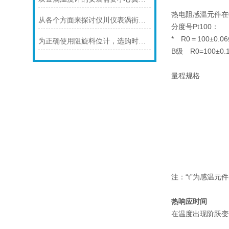
热电阻感温元件在
从各个方面来探讨仪川仪表涡街流量计的技术特点
分度号Pt100：
* R0＝100±0.06
为正确使用阻旋料位计，选购时应注意以下几点
B级 R0=100±0.
量程规格
注：“t”为感温元
热响应时间
在温度出现阶跃变