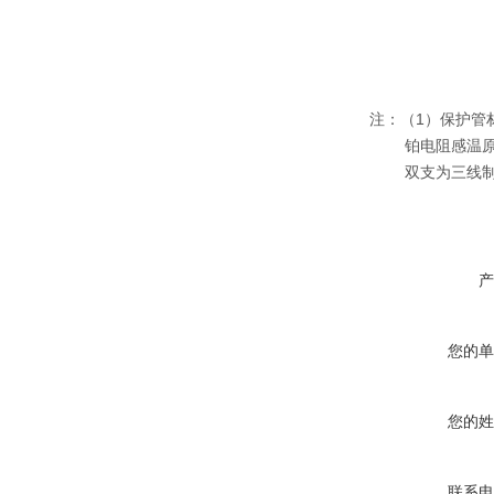
注：（1）保护管材料
铂电阻感温原
双支为三线制
产
您的单
您的姓
联系电