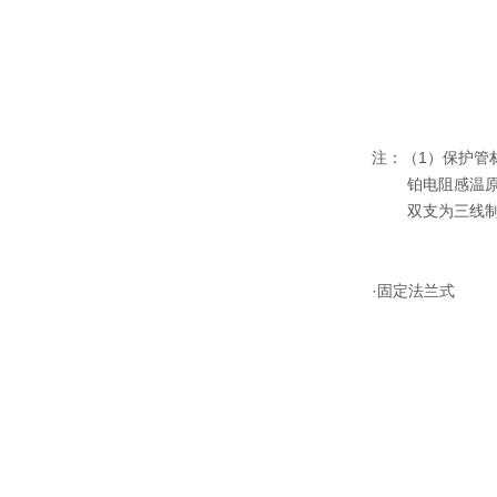
注：（1）保护管材料
铂电阻感温原
双支为三线制
·固定法兰式