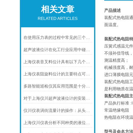
相关文章
产品描述
装配式热电阻通
RELATED ARTICLES
面温度。
在使用压力表的过程中常见的三个问题及解决方法
装配式热电阻
压簧式感温元
超声波液位计在化工行业应用中碰到的常见问题及解决方案
不须补偿导线
测温精度高；
上海仪表音叉料位计具有以下几个主要的用途
机械强度高，
上海仪表阻旋料位计的主要特点可归纳如下
进口薄膜电阻
装配式热电阻
多路智能巡检仪其应用范围是十分广泛的
是利用物质在
装配式热电阻
对于上海仪川超声波液位计的安装原理你可知晓！
产品执行标准 :IEC
常温绝缘电阻
仪川仪表涡街流量计的操作：从头开始学
热电阻在环境温
上海仪川仪表分析不同种类的液位变送器
型号及命名方