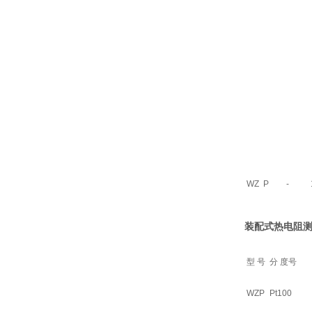
WZ
P
-
装配式热电阻
型 号
分 度号
WZP
Pt100