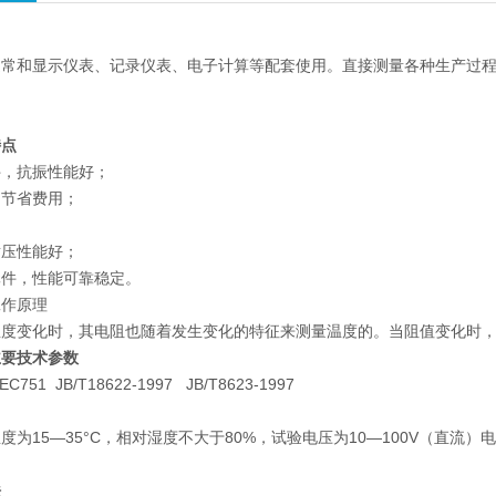
常和显示仪表、记录仪表、电子计算等配套使用。直接测量各种生产过程中的-
特点
件，抗振性能好；
，节省费用；
耐压性能好；
元件，性能可靠稳定。
工作原理
温度变化时，其电阻也随着发生变化的特征来测量温度的。当阻值变化时
主要技术参数
751 JB/T18622-1997 JB/T8623-1997
度为15—35°C，相对湿度不大于80%，试验电压为10—100V（直流）
法