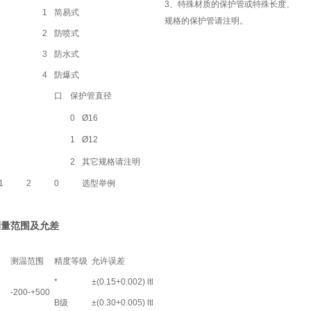
3、特殊材质的保护管或特殊长度、
1
简易式
规格的保护管请注明。
2
防喷式
3
防水式
4
防爆式
口
保护管直径
0
Ø16
1
Ø12
2
其它规格请注明
1
2
0
选型举例
测量范围及允差
测温范围
精度等级
允许误差
*
±(0.15+0.002) ltl
-200-+500
B级
±(0.30+0.005) ltl