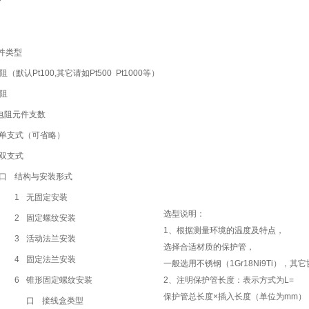
件类型
（默认Pt100,其它请如Pt500 Pt1000等）
阻
电阻元件支数
单支式（可省略）
双支式
口
结构与安装形式
1
无固定安装
选型说明：
2
固定螺纹安装
1、根据测量环境的温度及特点，
3
活动法兰安装
选择合适材质的保护管，
4
固定法兰安装
一般选用不锈钢（1Gr18Ni9Ti），其
6
锥形固定螺纹安装
2、注明保护管长度：表示方式为L=
保护管总长度×插入长度（单位为mm）
口
接线盒类型