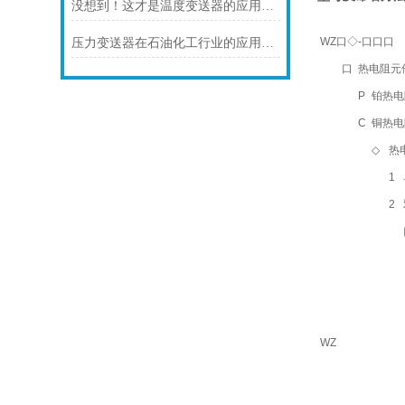
没想到！这才是温度变送器的应用特点！
WZ口◇-口口口
压力变送器在石油化工行业的应用说明
口
热电阻元
P
铂热电阻
C
铜热电
◇
热
1
2
WZ