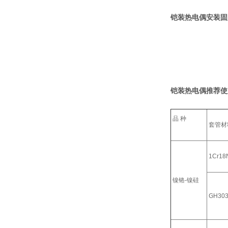
铠装热电偶安装固
铠装热电偶推荐使
品 种
套管材
1Cr18N
镍铬-镍硅
GH30