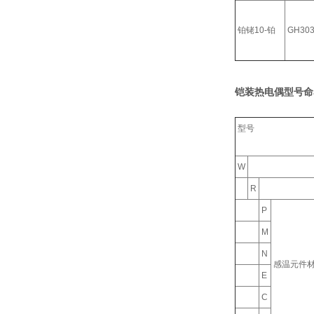
铂铑10-铂
GH30
铠装热电偶型号命
型号
W
R
P
M
N
感温元件
E
C