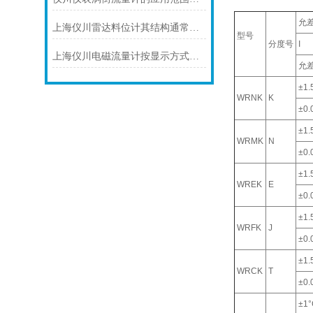
允
上海仪川雷达料位计其结构通常由以下部分组成
型号
分度号
I
上海仪川电磁流量计按显示方式分类
允
±1.
WRNK
K
±0.0
±1.
WRMK
N
±0.0
±1.
WREK
E
±0.0
±1.
WRFK
J
±0.0
±1.
WRCK
T
±0.0
±1°