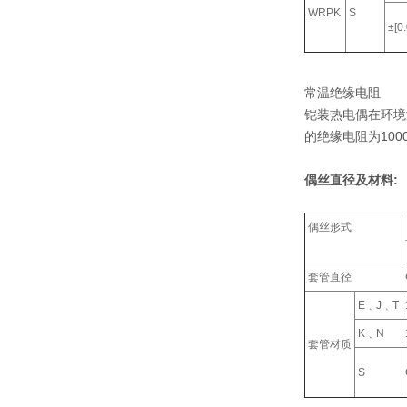
WRPK
S
±[0
常温绝缘电阻
铠装热电偶在环境温
的绝缘电阻为100
偶丝直径及材料:
偶丝形式
套管直径
E﹑J﹑T
K﹑N
套管材质
S