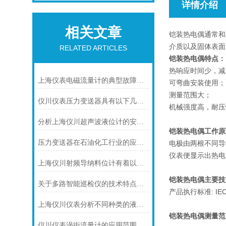
详情介绍
相关文章
铠装热电偶通常和
介质以及固体表面
RELATED ARTICLES
铠装热电偶特点：
热响应时间少，减
上海仪表电磁流量计的典型故障诊断及处理方法
可弯曲安装使用；
测量范围大；
仪川仪表压力变送器具有以下几大技术特点
机械强度高，耐压
分析上海仪川超声波液位计的安装原理
铠装热电偶工作原
压力变送器在石油化工行业的应用说明
电极由两根不同导
仪表便显示出热电
上海仪川射频导纳料位计有着以下几大技术特点
铠装热电偶主要技
关于多路智能巡检仪的技术特点，你怎么看呢？
产品执行标准: IEC58
上海仪川仪表分析不同种类的液位变送器
铠装热电偶
测量范
仪川仪表涡街流量计的应用范围主要包括以下几个方面