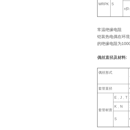
WRPK
S
±[0
常温绝缘电阻
铠装热电偶在环境温
的绝缘电阻为100
偶丝直径及材料:
偶丝形式
套管直径
E﹑J﹑T
K﹑N
套管材质
S