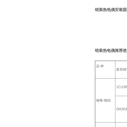
铠装热电偶安装固
铠装热电偶推荐使
品 种
套管材
1Cr18N
镍铬-镍硅
GH30