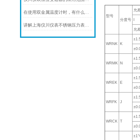
允
在使用双金属温度计时，有什么地方需要注意的呢？
型号
分度号
I
讲解上海仪川仪表不锈钢压力表的防护等级
允
±1.
WRNK
K
±0.0
±1.
WRMK
N
±0.0
±1.
WREK
E
±0.0
±1.
WRFK
J
±0.0
±1.
WRCK
T
±0.0
±1°