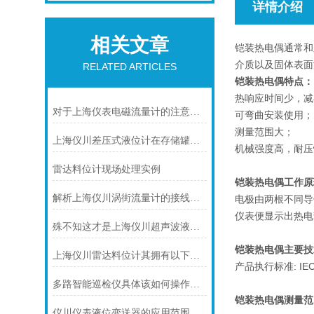
详情介绍
相关文章
铠装热电偶通常和
介质以及固体表面
RELATED ARTICLES
铠装热电偶特点：
热响应时间少，减
对于上海仪表电磁流量计的注意事项，你可知晓！
可弯曲安装使用；
测量范围大；
上海仪川差压式液位计在存储罐液位测量的应用
机械强度高，耐压
雷达料位计现场处理实例
铠装热电偶工作原
解析上海仪川涡街流量计的接线情况
电极由两根不同导
仪表便显示出热电
殊不知这才是上海仪川超声波液位计的四大性能特点
铠装热电偶主要技
上海仪川雷达料位计其拥有以下几大特点
产品执行标准: IEC58
多路智能巡检仪具体该如何操作呢？
铠装热电偶
测量范
仪川仪表液位变送器的应用范围涵盖了多个行业和领域