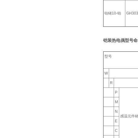
铂铑10-铂
GH30
铠装热电偶型号命
型号
W
R
P
M
N
感温元件
E
C