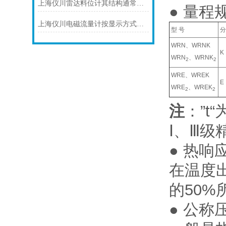
上海仪川雷达料位计其结构通常由以下部分组成
● 量程
上海仪川电磁流量计按显示方式分类
型 号
分
WRN、WRNK
K
WRN
、WRNK
2
2
WRE、WREK
E
WRE
、WREK
2
2
注
：”t
Ⅰ、Ⅲ
● 热响
在温度
的50
● 公称