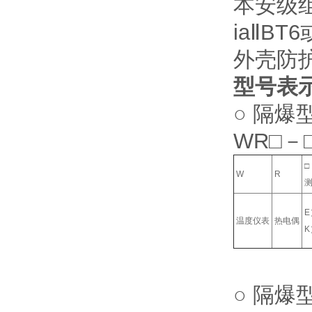
本安级组
iaⅡBT
外壳防护
型号表
○ 隔爆
WR□－
□
W
R
温度仪表
热电偶
○ 隔