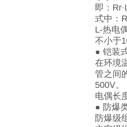
即：Rr·
式中：R
L-热
不小于10
● 铠
在环境温
管之间的
500V
电偶长
● 防爆
防爆级组：