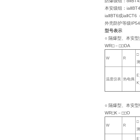
防爆级组：dⅡBT4或
本安级组：iaⅡBT
iaⅡBT6或iaⅡC
外壳防护等级IP54
型号表示
○ 隔爆型、本安
WR□－□□OA
□
W
R
温度仪表
热电偶
○ 隔爆型、本安
WR□K－□□O
□
W
R