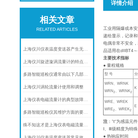
详情介绍
相关文章
工业用隔爆或本安
RELATED ARTICLES
递给显示，记录和
电偶非常不安全，
上海仪川仪表温度变送器产生无输出的原因及解决方法
品适用在dIIBT4～
主要技术指标
上海仪川旋进漩涡流量计的特点介绍
● 量程规格
型 号
分
多路智能巡检仪通常由以下几部分组成
WRN、WRNK
上海仪川涡轮流量计使用和调整
K
WRN
、WRNK
2
2
上海仪表电磁流量计的典型故障诊断及处理方法
WRE、WREK
E
WRE
、WREK
2
2
多路智能巡检仪其维护方面的要点是什么？
注
：”t“为感温元
殊不知这才是上海仪表电磁流量计的功能所在
Ⅰ、Ⅲ级精度为特
● 热响应时间
上海仪川仪表温度变送器常见故障及解决方法