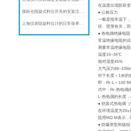
在温度出现阶跃变
煤粉仓阻旋式料位开关的安装注意事项
● 公称压力
一般是指常温下，
上海仪表阻旋料位计的日常保养注意事项如下
径、壁厚有关，而
● 热电偶绝缘电阻
常温绝缘电阻的试验
测量常温绝缘电阻
温度15~35℃
相对湿度45%
大气压力86~106k
对于长度＞1米的
即：Rr·L＞100 
式中：Rr-热电偶
L-热电偶的长度，
● 铠装式热电偶
在环境温度为20±
阻用MΩ·M表示
● 防爆类型和级组